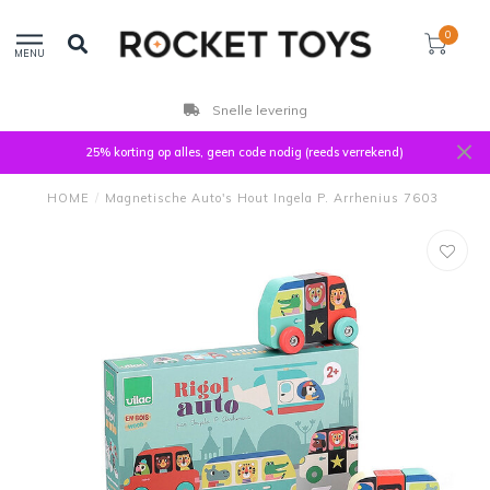
0
MENU
Snelle levering
25% korting op alles, geen code nodig (reeds verrekend)
HOME
/
Magnetische Auto's Hout Ingela P. Arrhenius 7603