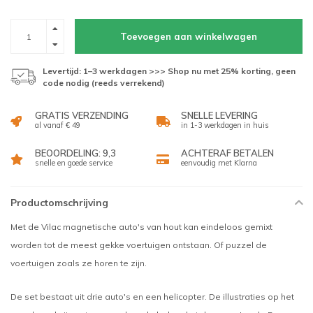
Toevoegen aan winkelwagen
Levertijd: 1–3 werkdagen >>> Shop nu met 25% korting, geen
code nodig (reeds verrekend)
GRATIS VERZENDING
SNELLE LEVERING
al vanaf € 49
in 1-3 werkdagen in huis
BEOORDELING: 9,3
ACHTERAF BETALEN
snelle en goede service
eenvoudig met Klarna
Productomschrijving
Met de Vilac magnetische auto's van hout kan eindeloos gemixt
worden tot de meest gekke voertuigen ontstaan. Of puzzel de
voertuigen zoals ze horen te zijn.
De set bestaat uit drie auto's en een helicopter. De illustraties op het