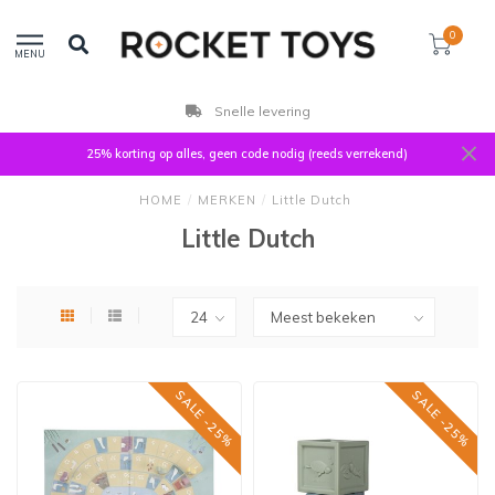
0
MENU
Snelle levering
25% korting op alles, geen code nodig (reeds verrekend)
HOME
/
MERKEN
/
Little Dutch
Little Dutch
SALE -25%
SALE -25%