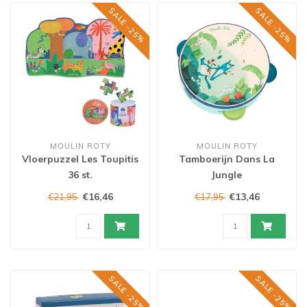
SALE -25%
SALE -25%
MOULIN ROTY
MOULIN ROTY
Vloerpuzzel Les Toupitis
Tamboerijn Dans La
36 st.
Jungle
€16,46
€13,46
€21,95
€17,95
SALE -25%
SALE -25%