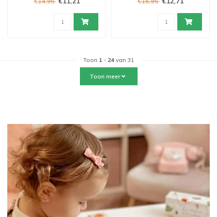
€11,21
€12,71
€14,95
€16,95
Toon
1
-
24
van 31
Toon meer