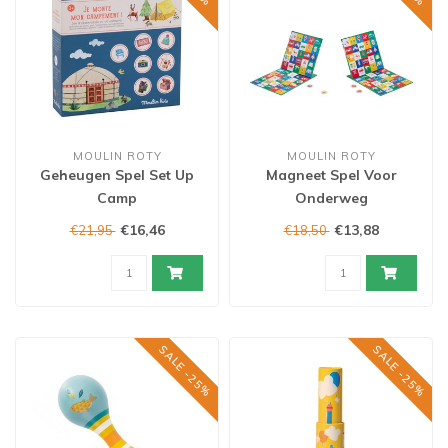
MOULIN ROTY
MOULIN ROTY
Geheugen Spel Set Up
Magneet Spel Voor
Camp
Onderweg
€16,46
€13,88
€21,95
€18,50
SALE -25%
SALE -25%