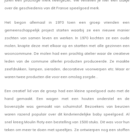
jaren een prachtige merk neergezet. We vertellen je hier een stukje
over de geschiedenis van dit Franse speelgoed merk.
Het begon allemaal in 1970 toen een groep vrienden een
gemeenschappelijk project starten waarbij ze een nieuwe manier
zochten van samen leven en werken. In 1970 kochten ze een oude
molen, knapte deze met elkaar op en startten met alle gezinnen een
wooncommune. De molen had een prachtig atelier waar de creatieve
leden van de commune allerlei producten produceerde. Ze maakte
zeefdrukken, lampen, sieraden, decoratieve voorwerpen etc. Maar er
waren twee producten die voor een omslag zorgde...
Een creatief lid van de groep had een kleine speelgoed auto met de
hand gemaakt. Een wagen met een houten onderstel en de
bovenzijde was gemaakt van schuimstof. Bezoekers van beurzen
waren razend populair over dit kindvriendelijke baby speelgoed. Al
snel kreeg Moulin Roty een bestelling van 1500 stuks. Dit was voor hun
teken om meer te doen met speeltjes. Ze ontwierpen nog een stoffen