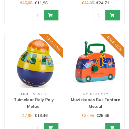
€11,96
€24,71
€15,95
€32,95
SALE -25%
SALE -25%
MOULIN ROTY
MOULIN ROTY
Tuimelaar Roly Poly
Muziekdoos Bus Fanfare
Metaal
Metaal
€13,46
€25,46
€17,95
€33,95