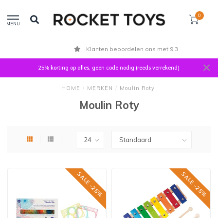
0
MENU
Klanten beoordelen ons met 9,3
25% korting op alles, geen code nodig (reeds verrekend)
HOME
/
MERKEN
/
Moulin Roty
Moulin Roty
SALE -25%
SALE -25%