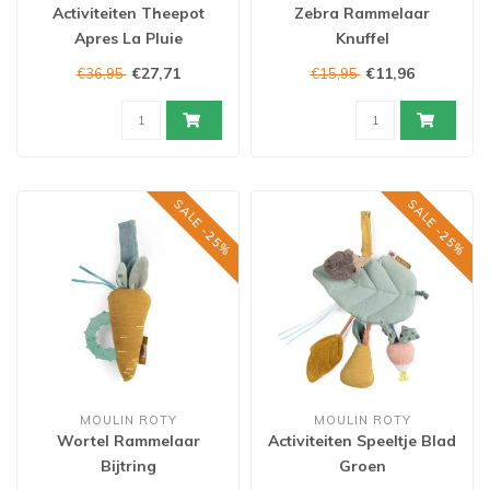
Activiteiten Theepot
Zebra Rammelaar
Apres La Pluie
Knuffel
€27,71
€11,96
€36,95
€15,95
SALE -25%
SALE -25%
MOULIN ROTY
MOULIN ROTY
Wortel Rammelaar
Activiteiten Speeltje Blad
Bijtring
Groen