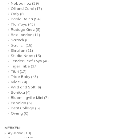
Nobodinoz
(39)
Oli and Carol
(17)
Ooly
(8)
Paola Reina
(54)
PlanToys
(43)
Raduga Grez
(8)
Rex London
(11)
Scratch
(6)
Scrunch
(18)
Skrallan
(21)
Studio Noos
(15)
Tender Leaf Toys
(46)
Tiger Tribe
(37)
Tikiri
(17)
Trixie Baby
(43)
Vilac
(74)
Wild and Soft
(6)
Bonikka
(4)
Bloomingville Mini
(7)
Fabelab
(5)
Petit Collage
(5)
Overig
(0)
MERKEN:
Ay-Kasa
(13)