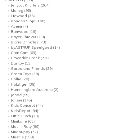
Jellycat Knuffels
(264)
Maileg
(95)
Liewood
(36)
Konges Slojd
(100)
Avenir
(4)
Banwood
(19)
Bayer Chic 2000
(9)
Blafre Drinkfles
(73)
byASTRUP Speelgoed
(14)
Cam Cam
(63)
Crocodile Creek
(228)
Dantoy
(13)
Garbo and Friends
(29)
Green Toys
(39)
Hollie
(20)
Holztiger
(38)
Hummingbird Australia
(2)
Janod
(59)
Jollein
(145)
Kids Concept
(44)
KidsDepot
(84)
Little Dutch
(10)
Minikane
(63)
Moulin Roty
(99)
Mudpuppy
(72)
Mushie
(158)