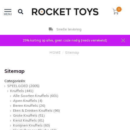
0
MENU
Snelle levering
25% korting op alles, geen code nodig (reeds verrekend)
HOME
/
Sitemap
Sitemap
Categorieën:
SPEELGOED
(2005)
Knuffels
(441)
Alle Soorten Knuffels
(601)
Apen Knuffels
(4)
Beren Knuffels
(26)
Eten & Drinken Knuffels
(96)
Grote Knuffels
(51)
Kerst Knuffels
(81)
Konijnen Knuffels
(60)