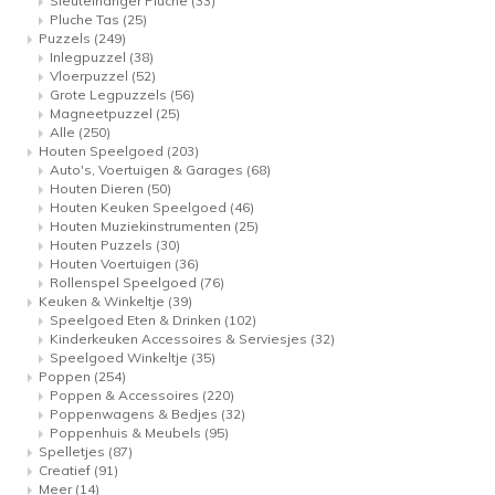
Sleutelhanger Pluche
(33)
Pluche Tas
(25)
Puzzels
(249)
Inlegpuzzel
(38)
Vloerpuzzel
(52)
Grote Legpuzzels
(56)
Magneetpuzzel
(25)
Alle
(250)
Houten Speelgoed
(203)
Auto's, Voertuigen & Garages
(68)
Houten Dieren
(50)
Houten Keuken Speelgoed
(46)
Houten Muziekinstrumenten
(25)
Houten Puzzels
(30)
Houten Voertuigen
(36)
Rollenspel Speelgoed
(76)
Keuken & Winkeltje
(39)
Speelgoed Eten & Drinken
(102)
Kinderkeuken Accessoires & Serviesjes
(32)
Speelgoed Winkeltje
(35)
Poppen
(254)
Poppen & Accessoires
(220)
Poppenwagens & Bedjes
(32)
Poppenhuis & Meubels
(95)
Spelletjes
(87)
Creatief
(91)
Meer
(14)