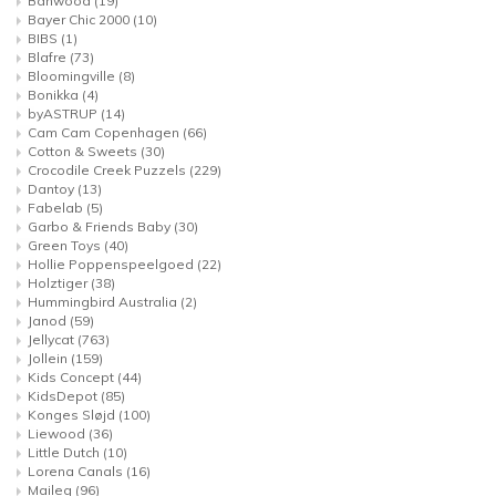
Banwood
(19)
Bayer Chic 2000
(10)
BIBS
(1)
Blafre
(73)
Bloomingville
(8)
Bonikka
(4)
byASTRUP
(14)
Cam Cam Copenhagen
(66)
Cotton & Sweets
(30)
Crocodile Creek Puzzels
(229)
Dantoy
(13)
Fabelab
(5)
Garbo & Friends Baby
(30)
Green Toys
(40)
Hollie Poppenspeelgoed
(22)
Holztiger
(38)
Hummingbird Australia
(2)
Janod
(59)
Jellycat
(763)
Jollein
(159)
Kids Concept
(44)
KidsDepot
(85)
Konges Sløjd
(100)
Liewood
(36)
Little Dutch
(10)
Lorena Canals
(16)
Maileg
(96)