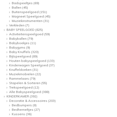
Badspeeltjes
(69)
Ballen
(45)
Buitenspeelgoed
(151)
Magneet Speelgoed
(45)
Muziekinstrumenten
(31)
Verkleden
(7)
BABY SPEELGOED
(825)
Activiteitenspeelgoed
(59)
Babyballen
(79)
Babyboekjes
(11)
Babygyms
(9)
Baby Knuffels
(320)
Bijtspeelgoed
(89)
Houten babyspeelgoed
(133)
Kinderwagen Speelgoed
(37)
Knuffeldoeken
(31)
Muziekmobielen
(22)
Rammelaars
(79)
Stapelen & Sorteren
(55)
Trekspeelgoed
(12)
Alle Babyspeelgoed
(388)
KINDERKAMER
(392)
Decoratie & Accessoires
(203)
Bedbumpers
(8)
Bedhemeltjes
(27)
Kussens
(36)