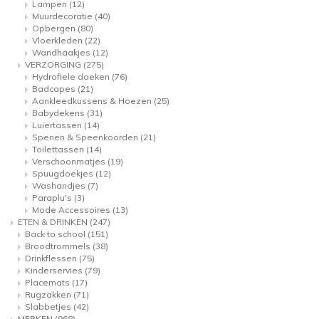
Lampen
(12)
Muurdecoratie
(40)
Opbergen
(80)
Vloerkleden
(22)
Wandhaakjes
(12)
VERZORGING
(275)
Hydrofiele doeken
(76)
Badcapes
(21)
Aankleedkussens & Hoezen
(25)
Babydekens
(31)
Luiertassen
(14)
Spenen & Speenkoorden
(21)
Toilettassen
(14)
Verschoonmatjes
(19)
Spuugdoekjes
(12)
Washandjes
(7)
Paraplu's
(3)
Mode Accessoires
(13)
ETEN & DRINKEN
(247)
Back to school
(151)
Broodtrommels
(38)
Drinkflessen
(75)
Kinderservies
(79)
Placemats
(17)
Rugzakken
(71)
Slabbetjes
(42)
MERKEN
(968)