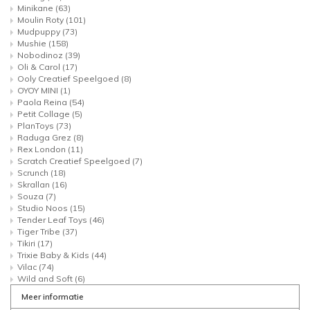
Minikane
(63)
Moulin Roty
(101)
Mudpuppy
(73)
Mushie
(158)
Nobodinoz
(39)
Oli & Carol
(17)
Ooly Creatief Speelgoed
(8)
OYOY MINI
(1)
Paola Reina
(54)
Petit Collage
(5)
PlanToys
(73)
Raduga Grez
(8)
Rex London
(11)
Scratch Creatief Speelgoed
(7)
Scrunch
(18)
Skrallan
(16)
Souza
(7)
Studio Noos
(15)
Tender Leaf Toys
(46)
Tiger Tribe
(37)
Tikiri
(17)
Trixie Baby & Kids
(44)
Vilac
(74)
Wild and Soft
(6)
Meer informatie