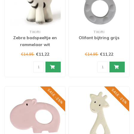
TIKIRI
TIKIRI
Zebra badspeeltje en
Olifant bijtring grijs
rammelaar wit
€11,22
€11,22
€14,95
€14,95
SALE -25%
SALE -25%