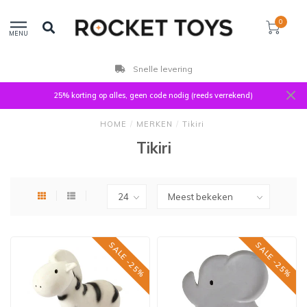
0
MENU
Snelle levering
25% korting op alles, geen code nodig (reeds verrekend)
HOME
/
MERKEN
/
Tikiri
Tikiri
SALE -25%
SALE -25%