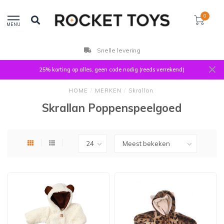
0
MENU
Snelle levering
25% korting op alles, geen code nodig (reeds verrekend)
HOME
/
MERKEN
/
Skrallan
Skrallan Poppenspeelgoed