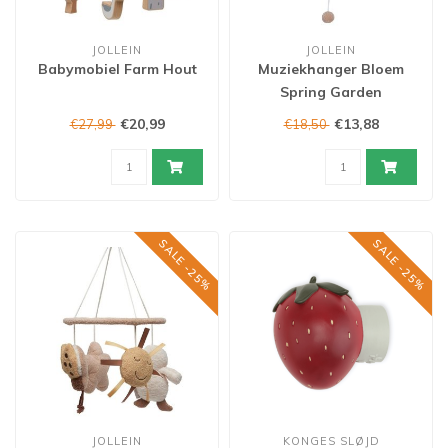
JOLLEIN
JOLLEIN
Babymobiel Farm Hout
Muziekhanger Bloem
Spring Garden
€20,99
€13,88
€27,99
€18,50
SALE -25%
SALE -25%
JOLLEIN
KONGES SLØJD