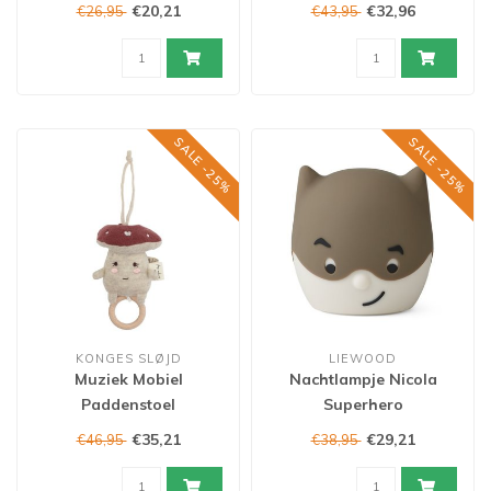
€20,21
€32,96
€26,95
€43,95
SALE -25%
SALE -25%
KONGES SLØJD
LIEWOOD
Muziek Mobiel
Nachtlampje Nicola
Paddenstoel
Superhero
€35,21
€29,21
€46,95
€38,95