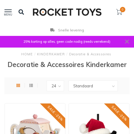
0
MENU
Klanten beoordelen ons met 9,3
25% korting op alles, geen code nodig (reeds verrekend)
HOME
/
KINDERKAMER
/
Decoratie & Accessoires
Decoratie & Accessoires Kinderkamer
SALE -25%
SALE -25%