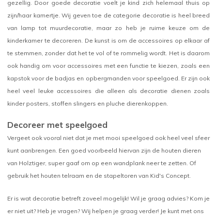
gezellig. Door goede decoratie voelt je kind zich helemaal thuis op
zijn/haar kamertje. Wij geven toe de categorie decoratie is heel breed
van lamp tot muurdecoratie, maar zo heb je ruime keuze om de
kinderkamer te decoreren. De kunst is om de accessoires op elkaar af
te stemmen, zonder dat het te vol of te rommelig wordt. Het is daarom
ook handig om voor accessoires met een functie te kiezen, zoals een
kapstok voor de badjas en opbergmanden voor speelgoed. Er zijn ook
heel veel leuke accessoires die alleen als decoratie dienen zoals
kinder posters, stoffen slingers en pluche dierenkoppen.
Decoreer met speelgoed
Vergeet ook vooral niet dat je met mooi speelgoed ook heel veel sfeer
kunt aanbrengen. Een goed voorbeeld hiervan zijn de houten dieren
van Holztiger, super gaaf om op een wandplank neer te zetten. Of
gebruik het houten telraam en de stapeltoren van Kid's Concept.
Er is wat decoratie betreft zoveel mogelijk! Wil je graag advies? Kom je
er niet uit? Heb je vragen? Wij helpen je graag verder! Je kunt met ons