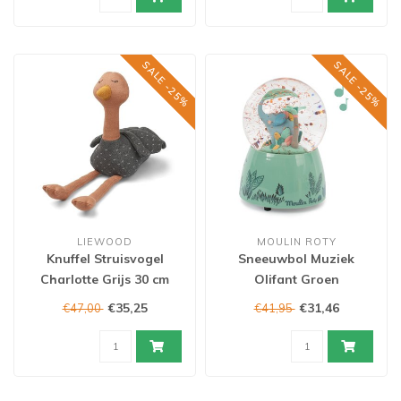
SALE -25%
SALE -25%
LIEWOOD
MOULIN ROTY
Knuffel Struisvogel
Sneeuwbol Muziek
Charlotte Grijs 30 cm
Olifant Groen
€35,25
€31,46
€47,00
€41,95