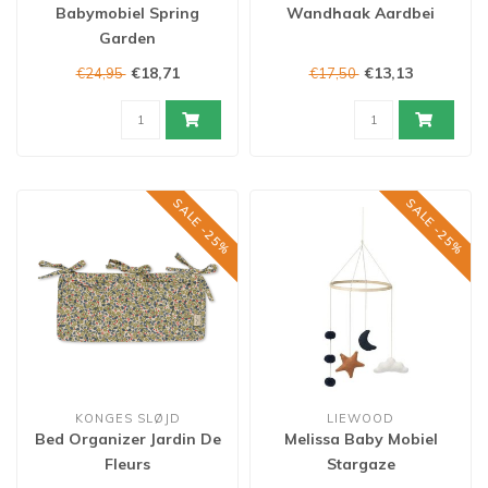
Babymobiel Spring
Wandhaak Aardbei
Garden
€18,71
€13,13
€24,95
€17,50
SALE -25%
SALE -25%
KONGES SLØJD
LIEWOOD
Bed Organizer Jardin De
Melissa Baby Mobiel
Fleurs
Stargaze