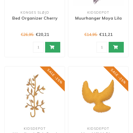
KONGES SLØJD
KIDSDEPOT
Bed Organizer Cherry
Muurhanger Moya Lila
€20,21
€11,21
€26,95
€14,95
SALE -25%
SALE -25%
KIDSDEPOT
KIDSDEPOT