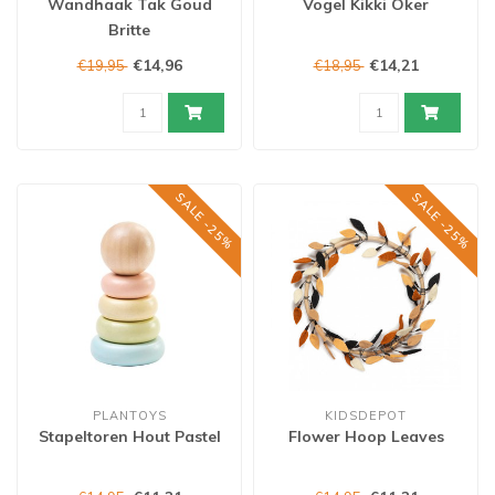
Wandhaak Tak Goud
Vogel Kikki Oker
Britte
€14,96
€14,21
€19,95
€18,95
SALE -25%
SALE -25%
PLANTOYS
KIDSDEPOT
Stapeltoren Hout Pastel
Flower Hoop Leaves