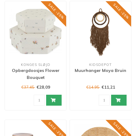
SALE -25%
SALE -25%
KONGES SLØJD
KIDSDEPOT
Opbergdoosjes Flower
Muurhanger Moya Bruin
Bouquet
€28,09
€11,21
€37,45
€14,95
SALE -25%
SALE -25%