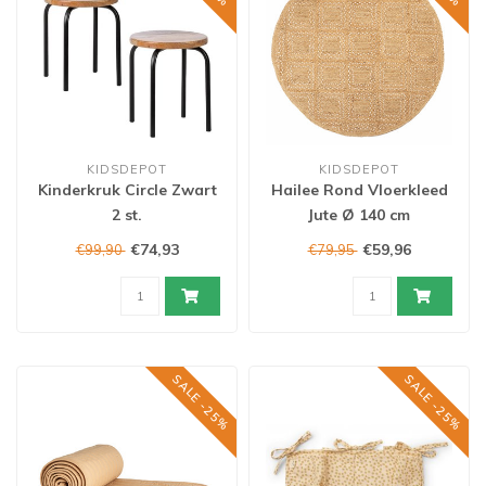
KIDSDEPOT
KIDSDEPOT
Kinderkruk Circle Zwart
Hailee Rond Vloerkleed
2 st.
Jute Ø 140 cm
€74,93
€59,96
€99,90
€79,95
SALE -25%
SALE -25%