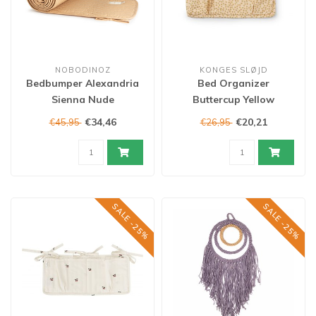
NOBODINOZ
KONGES SLØJD
Bedbumper Alexandria
Bed Organizer
Sienna Nude
Buttercup Yellow
€34,46
€20,21
€45,95
€26,95
SALE -25%
SALE -25%