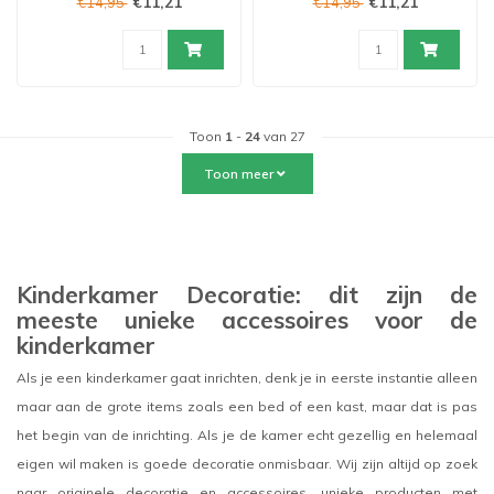
€11,21
€11,21
€14,95
€14,95
Toon
1
-
24
van 27
Toon meer
Kinderkamer Decoratie: dit zijn de
meeste unieke accessoires voor de
kinderkamer
Als je een kinderkamer gaat inrichten, denk je in eerste instantie alleen
maar aan de grote items zoals een bed of een kast, maar dat is pas
het begin van de inrichting. Als je de kamer echt gezellig en helemaal
eigen wil maken is goede decoratie onmisbaar. Wij zijn altijd op zoek
naar originele decoratie en accessoires, unieke producten met