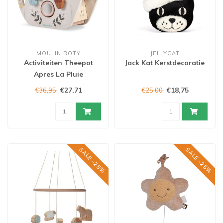
MOULIN ROTY
JELLYCAT
Activiteiten Theepot
Jack Kat Kerstdecoratie
Apres La Pluie
€27,71
€18,75
€36,95
€25,00
SALE -25%
SALE -25%