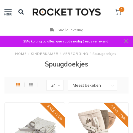
0
MENU
Snelle levering
25% korting op alles, geen code nodig (reeds verrekend)
HOME
/
KINDERKAMER
/
VERZORGING
/
Spuugdoekjes
Spuugdoekjes
SALE -25%
SALE -25%