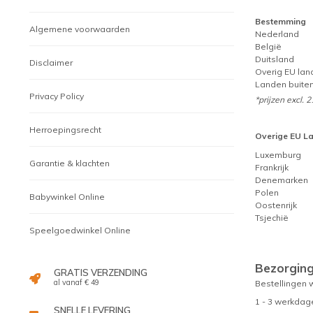
Bestemming
Algemene voorwaarden
Nederland
België
Duitsland
Disclaimer
Overig EU lan
Landen buiten
Privacy Policy
*prijzen excl.
Herroepingsrecht
Overige EU L
Luxemburg
Garantie & klachten
Frankrijk
Denemarken
Polen
Babywinkel Online
Oostenrijk
Tsjechië
Speelgoedwinkel Online
Bezorgin
GRATIS VERZENDING
al vanaf € 49
Bestellingen 
1 - 3 werkdag
SNELLE LEVERING