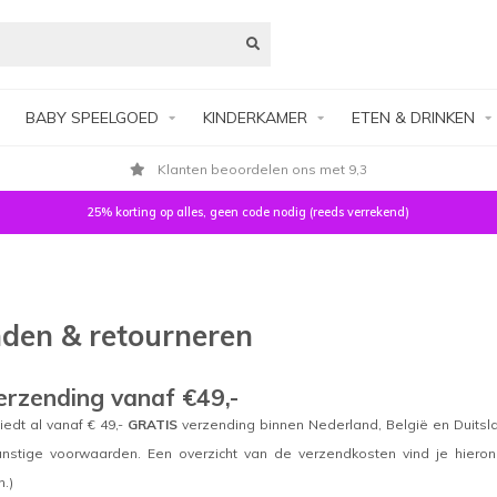
BABY SPEELGOED
KINDERKAMER
ETEN & DRINKEN
Klanten beoordelen ons met 9,3
25% korting op alles, geen code nodig (reeds verrekend)
den & retourneren
erzending vanaf €49,-
iedt al vanaf € 49,-
GRATIS
verzending binnen Nederland, België en Duitsl
nstige voorwaarden. Een overzicht van de verzendkosten vind je hieronde
.)