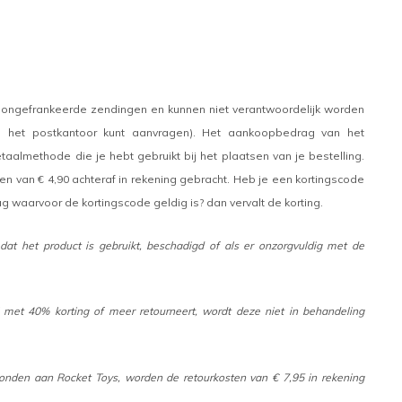
n ongefrankeerde zendingen en kunnen niet verantwoordelijk worden
op het postkantoor kunt aanvragen). Het aankoopbedrag van het
almethode die je hebt gebruikt bij het plaatsen van je bestelling.
n van € 4,90 achteraf in rekening gebracht. Heb je een kortingscode
waarvoor de kortingscode geldig is? dan vervalt de korting.
at het product is gebruikt, beschadigd of als er onzorgvuldig met de
 met 40% korting of meer retourneert, wordt deze niet in behandeling
zonden aan Rocket Toys, worden de retourkosten van € 7,95 in rekening