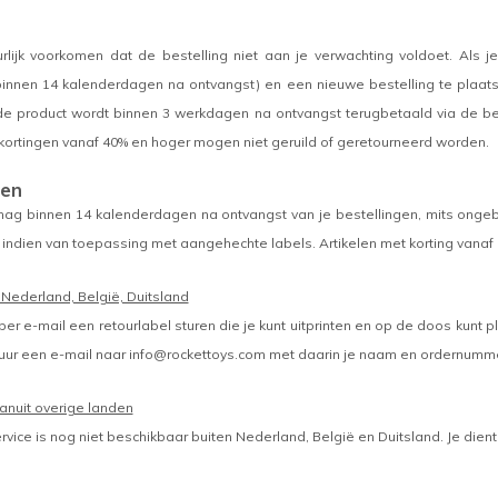
rlijk voorkomen dat de bestelling niet aan je verwachting voldoet. Als je
binnen 14 kalenderdagen na ontvangst) en een nieuwe bestelling te plaat
e product wordt binnen 3 werkdagen na ontvangst terugbetaald via de beta
 kortingen vanaf 40% en hoger mogen niet geruild of geretourneerd worden.
ren
ag binnen 14 kalenderdagen na ontvangst van je bestellingen, mits onge
 indien van toepassing met aangehechte labels. Artikelen met korting vana
 Nederland, België, Duitsland
per e-mail een retourlabel sturen die je kunt uitprinten en op de doos kunt p
tuur een e-mail naar
info@rockettoys.com
met daarin je naam en ordernumme
anuit overige landen
vice is nog niet beschikbaar buiten Nederland, België en Duitsland. Je dien