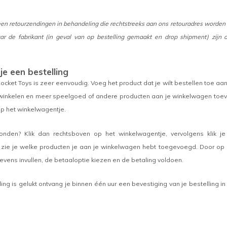
en retourzendingen in behandeling die rechtstreeks aan ons retouradres worden ge
ar de fabrikant (in geval van op bestelling gemaakt en drop shipment) zijn de
je een bestelling
Rocket Toys is zeer eenvoudig. Voeg het product dat je wilt bestellen toe a
 winkelen en meer speelgoed of andere producten aan je winkelwagen toev
p het winkelwagentje.
ronden? Klik dan rechtsboven op het winkelwagentje, vervolgens klik j
zie je welke producten je aan je winkelwagen hebt toegevoegd. Door op de 
gevens invullen, de betaaloptie kiezen en de betaling voldoen.
ling is gelukt ontvang je binnen één uur een bevestiging van je bestelling i
)