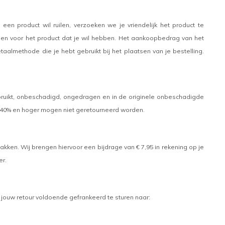
 een product wil ruilen, verzoeken we je vriendelijk het product te
sen voor het product dat je wil hebben. Het aankoopbedrag van het
almethode die je hebt gebruikt bij het plaatsen van je bestelling.
bruikt, onbeschadigd, ongedragen en in de originele onbeschadigde
f 40% en hoger mogen niet geretourneerd worden.
lakken. Wij brengen hiervoor een bijdrage van € 7,95 in rekening op je
r.
t jouw retour voldoende gefrankeerd te sturen naar: