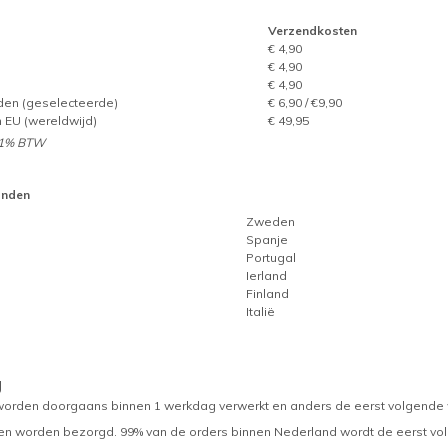
Verzendkosten
€ 4,90
€ 4,90
€ 4,90
den (geselecteerde)
€ 6,90 / €9,90
 EU (wereldwijd)
€ 49,95
 21% BTW
anden
Zweden
Spanje
Portugal
Ierland
Finland
Italië
g
worden doorgaans binnen 1 werkdag verwerkt en anders de eerst volgende we
en worden bezorgd. 99% van de orders binnen Nederland wordt de eerst vo