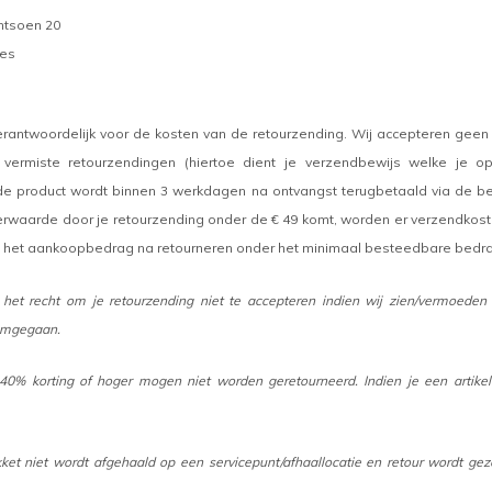
ntsoen 20
es
verantwoordelijk voor de kosten van de retourzending. Wij accepteren gee
 vermiste retourzendingen (hiertoe dient je verzendbewijs welke je 
e product wordt binnen 3 werkdagen na ontvangst terugbetaald via de beta
erwaarde door je retourzending onder de € 49 komt, worden er verzendkoste
is het aankoopbedrag na retourneren onder het minimaal besteedbare bedrag 
het recht om je retourzending niet te accepteren indien wij zien/vermoeden d
 omgegaan.
 40% korting of hoger mogen niet worden geretourneerd. Indien je een artikel
ket niet wordt afgehaald op een servicepunt/afhaallocatie en retour wordt ge