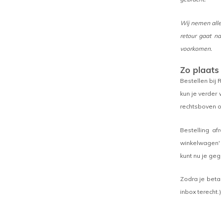
Wij nemen alle
retour gaat na
voorkomen.
Zo plaats 
Bestellen bij 
kun je verder
rechtsboven o
Bestelling af
winkelwagen' 
kunt nu je ge
Zodra je beta
inbox terecht.