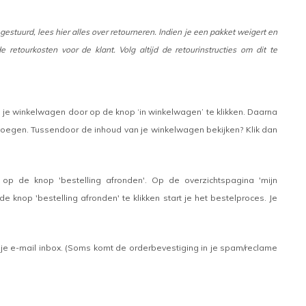
stuurd, lees hier alles over retourneren. Indien je een pakket weigert en
 retourkosten voor de klant. Volg altijd de retourinstructies om dit te
an je winkelwagen door op de knop ‘in winkelwagen’ te klikken. Daarna
oegen. Tussendoor de inhoud van je winkelwagen bekijken? Klik dan
e op de knop 'bestelling afronden'. Op de overzichtspagina 'mijn
knop 'bestelling afronden' te klikken start je het bestelproces. Je
n je e-mail inbox. (Soms komt de orderbevestiging in je spam/reclame