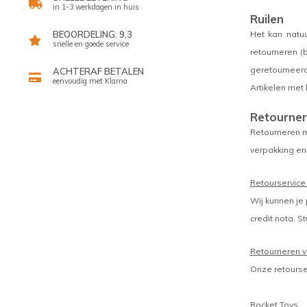
in 1-3 werkdagen in huis
Ruilen
Het kan natuu
BEOORDELING: 9,3
snelle en goede service
retourneren (
geretourneerd
ACHTERAF BETALEN
eenvoudig met Klarna
Artikelen met
Retourne
Retourneren m
verpakking en
Retourservice
Wij kunnen je 
credit nota. S
Retourneren v
Onze retourser
Rocket Toys