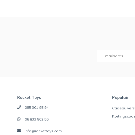
Rocket Toys
Populair
085 301 95 94
Cadeau vers
Kortingscod
06 833 802 55
info@rockettoys.com