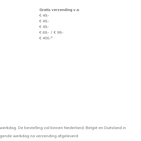
Gratis verzending v.a.
€ 49,-
€ 49,-
€ 49,-
€ 69,- / € 99,-
€ 400,-*
rkdag. De bestelling zal binnen Nederland, België en Duitsland in
lgende werkdag na verzending afgeleverd.