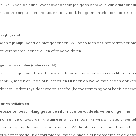
drukkelijk van de hand, voor zover onzerzijds geen sprake is van aantoonbar
met betrekking tot het product en aanvaardt het geen enkele aansprakelijkh
rijblijvend
ngen zijn vrijblijvend en niet gebonden. Wij behouden ons het recht voor o
e veranderen, aan te vullen of te verwijderen.
 eigendomsrechten (auteursrecht)
ies en uitingen van Rocket Toys zijn beschermd door auteursrechten en an
ebruik, mag niet uit de publicaties en uitingen op welke manier dan ook 
er dat Rocket Toys daar vooraf schriftelijke toestemming voor heeft gegeve
van verwijzingen
bsite ter beschikking gestelde informatie bevat deels verbindingen met in
ij alleen verantwoordelijk, wanneer wij van mogelijkerwijs onjuiste, onwette
m de toegang daarvoor te verhinderen. Wij hebben deze inhoud op het tijd
 nauwgezet mogelijk gecontroleerd, maar kunnen niet beoordelen of de desb