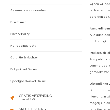
wijzen wij na
Algemene voorwaarden
rechten voor 
aard dan ook.
Disclaimer
Aanbiedingen v
Privacy Policy
Alle aanbiedi
aankondiging t
Herroepingsrecht
Intellectuele
Garantie & klachten
Alle publicat
commercieel g
Babywinkel Online
gemaakt, zond
Speelgoedwinkel Online
Distantiëring 
De op onze we
GRATIS VERZENDING
hiervan zijn w
al vanaf € 49
mogelijk is o
SNELLE LEVERING
redelijke, zo