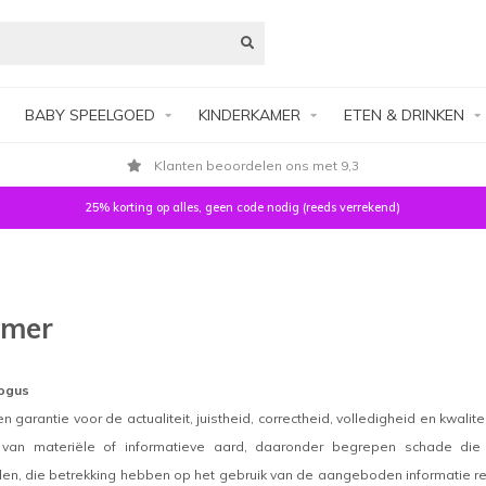
BABY SPEELGOED
KINDERKAMER
ETEN & DRINKEN
Klanten beoordelen ons met 9,3
25% korting op alles, geen code nodig (reeds verrekend)
imer
logus
 garantie voor de actualiteit, juistheid, correctheid, volledigheid en kwali
van materiële of informatieve aard, daaronder begrepen schade die v
, die betrekking hebben op het gebruik van de aangeboden informatie respe