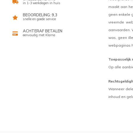
in 1-3 werkdagen in huis
maakt aan het
geen enkele g
BEOORDELING: 9,3
snelle en goede service
vreemde webs
aanvaarden. W
ACHTERAF BETALEN
eenvoudig met Klarna
was, geen ill
webpaginas h
Toepasselijk 
Op alle aanbi
Rechtsgeldigh
Wanneer delen
inhoud en gel