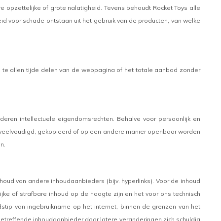
e opzettelijke of grote nalatigheid. Tevens behoudt Rocket Toys alle
eid voor schade ontstaan uit het gebruik van de producten, van welke
m te allen tijde delen van de webpagina of het totale aanbod zonder
deren intellectuele eigendomsrechten. Behalve voor persoonlijk en
verveelvoudigd, gekopieerd of op een andere manier openbaar worden
n.
houd van andere inhoudaanbieders (bijv. hyperlinks). Voor de inhoud
lijke of strafbare inhoud op de hoogte zijn en het voor ons technisch
stip van ingebruikname op het internet, binnen de grenzen van het
etreffende inhoudaanbieder door latere veranderingen zich schuldig