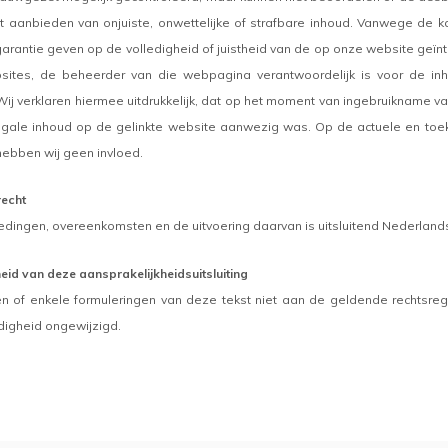
 aanbieden van onjuiste, onwettelijke of strafbare inhoud. Vanwege de ka
arantie geven op de volledigheid of juistheid van de op onze website geïnt
ites, de beheerder van die webpagina verantwoordelijk is voor de inh
ij verklaren hiermee uitdrukkelijk, dat op het moment van ingebruikname va
egale inhoud op de gelinkte website aanwezig was. Op de actuele en toek
ebben wij geen invloed.
recht
edingen, overeenkomsten en de uitvoering daarvan is uitsluitend Nederlands
eid van deze aansprakelijkheidsuitsluiting
 of enkele formuleringen van deze tekst niet aan de geldende rechtsreg
digheid ongewijzigd.