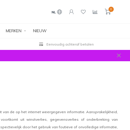
0
NL
MERKEN
NIEUW
Eenvoudig achteraf betalen
teit van de op het internet weergegeven informatie. Aansprakelijkheid,
oortkomt uit winstverlies, gegevensverlies of onderbreking van
ctievelijk door het gebruik van foutieve of onvolledige informatie,