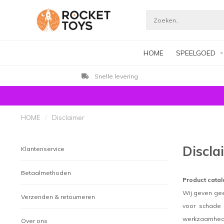
HOME
SPEELGOED
Snelle levering
HOME
/
Disclaimer
Discla
Klantenservice
Betaalmethoden
Product cata
Wij geven geen
Verzenden & retourneren
voor schade 
werkzaamheden
Over ons