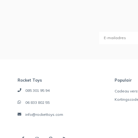
Rocket Toys
Populair
085 301 95 94
Cadeau vers
Kortingscod
06 833 802 55
info@rockettoys.com