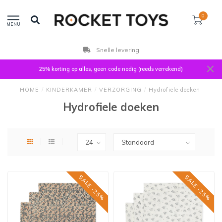
0
MENU
Klanten beoordelen ons met 9,3
25% korting op alles, geen code nodig (reeds verrekend)
HOME
/
KINDERKAMER
/
VERZORGING
/
Hydrofiele doeken
Hydrofiele doeken
SALE -25%
SALE -25%