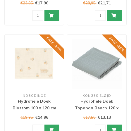
115x115 cm
€17,96
€21,71
€23,95
€28,95
SALE -25%
SALE -25%
NOBODINOZ
KONGES SLØJD
Hydrofiele Doek
Hydrofiele Doek
Blossom 100 x 120 cm
Topanga Beach 120 x
120 cm
€14,96
€13,13
€19,95
€17,50