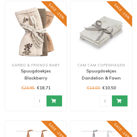
SALE -25%
SALE -25%
GARBO & FRIENDS BABY
CAM CAM COPENHAGEN
Spuugdoekjes
Spuugdoekjes
Blackberry
Dandelion & Fawn
€18,71
€10,50
€24,95
€14,00
SALE -25%
SALE -25%