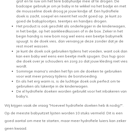
grof en te ruw om het tere babyhuidje mee af te drogen. De
badcape
gebruik je om je baby in te wikkel na het badje en met
de mousseline doek droog je jouw kindje af. Een hydrofiele
doek is zacht, soepel en neemt het vocht goed op. Je kunt zo
goed de babyplooitjes, teentjes en handjes drogen.
Het product is ook geschikt als onderlegger in de kinderwagen,
in het bedje, op het aankleedkussen of in de box. Zeker in het
begin handig is new born nog wel eens een beetje babymelk
spuugt. Is de doek vies, dan vervang je deze zonder dat je de
rest moet wassen.
Je kunt de doek ook gebruiken tijdens het voeden, want ook dan
kan een baby wel eens een beetje melk spugen. Dus hup gooi
die doek over je schouders en zorg zo dat jouw kleding niet vies
wordt.
Sommige mama's vinden het fijn om de doeken te gebruiken
voor wat meer privacy tijdens de borstvoeding.
En als het erg warm is, is de luchtige doek ook perfect om te
gebruiken als lakentje in de kinderwagen.
De xl hydrofiele doeken worden gebruikt voor het inbakeren van
baby's.
Wij krijgen vaak de vraag "Hoeveel hydrofiele doeken heb ik nodig?".
Op de meeste babyuitzet lijsten worden 10 stuks vermeld. Dit is een
goed aantal om mee te starten, maar meer hydrofiele luiers kan zeker
geen kwaad.