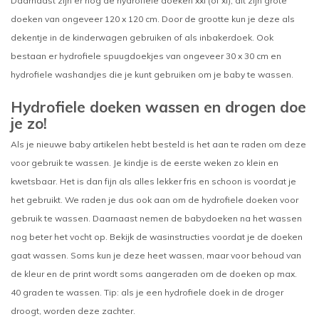
Daarnaast zijn er nog de hydrofiele doeken xxl (of xl), dit zijn grote
doeken van ongeveer 120 x 120 cm. Door de grootte kun je deze als
dekentje in de kinderwagen gebruiken of als inbakerdoek. Ook
bestaan er hydrofiele spuugdoekjes van ongeveer 30 x 30 cm en
hydrofiele washandjes die je kunt gebruiken om je baby te wassen.
Hydrofiele doeken wassen en drogen doe
je zo!
Als je nieuwe baby artikelen hebt besteld is het aan te raden om deze
voor gebruik te wassen. Je kindje is de eerste weken zo klein en
kwetsbaar. Het is dan fijn als alles lekker fris en schoon is voordat je
het gebruikt. We raden je dus ook aan om de hydrofiele doeken voor
gebruik te wassen. Daarnaast nemen de babydoeken na het wassen
nog beter het vocht op. Bekijk de wasinstructies voordat je de doeken
gaat wassen. Soms kun je deze heet wassen, maar voor behoud van
de kleur en de print wordt soms aangeraden om de doeken op max.
40 graden te wassen. Tip: als je een hydrofiele doek in de droger
droogt, worden deze zachter.