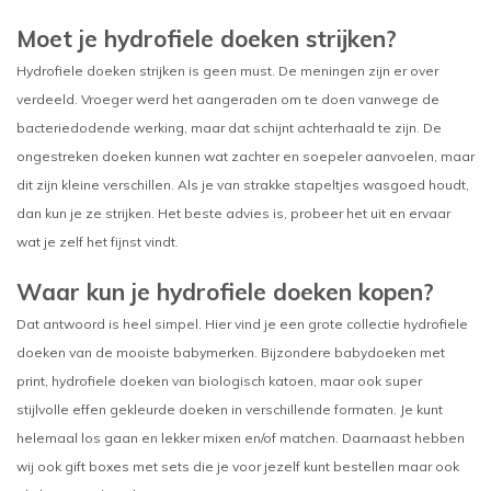
Moet je hydrofiele doeken strijken?
Hydrofiele doeken strijken is geen must. De meningen zijn er over
verdeeld. Vroeger werd het aangeraden om te doen vanwege de
bacteriedodende werking, maar dat schijnt achterhaald te zijn. De
ongestreken doeken kunnen wat zachter en soepeler aanvoelen, maar
dit zijn kleine verschillen. Als je van strakke stapeltjes wasgoed houdt,
dan kun je ze strijken. Het beste advies is, probeer het uit en ervaar
wat je zelf het fijnst vindt.
Waar kun je hydrofiele doeken kopen?
Dat antwoord is heel simpel. Hier vind je een grote collectie hydrofiele
doeken van de mooiste babymerken. Bijzondere babydoeken met
print, hydrofiele doeken van biologisch katoen, maar ook super
stijlvolle effen gekleurde doeken in verschillende formaten. Je kunt
helemaal los gaan en lekker mixen en/of matchen. Daarnaast hebben
wij ook gift boxes met sets die je voor jezelf kunt bestellen maar ook