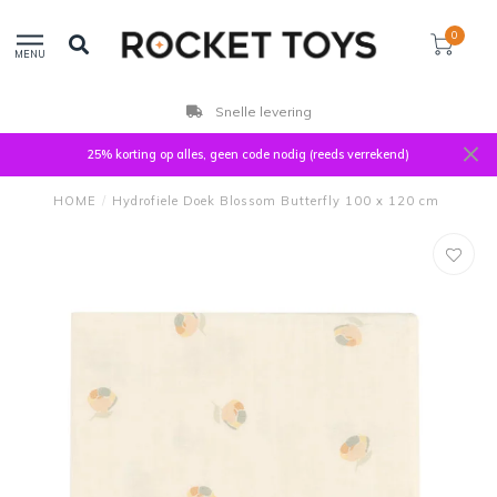
0
MENU
Snelle levering
25% korting op alles, geen code nodig (reeds verrekend)
HOME
/
Hydrofiele Doek Blossom Butterfly 100 x 120 cm