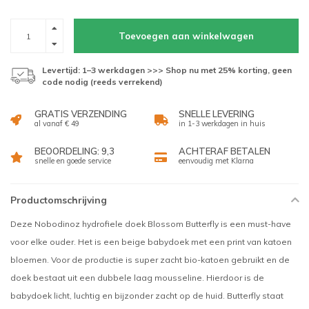
Toevoegen aan winkelwagen
Levertijd: 1–3 werkdagen >>> Shop nu met 25% korting, geen
code nodig (reeds verrekend)
GRATIS VERZENDING
SNELLE LEVERING
al vanaf € 49
in 1-3 werkdagen in huis
BEOORDELING: 9,3
ACHTERAF BETALEN
snelle en goede service
eenvoudig met Klarna
Productomschrijving
Deze Nobodinoz hydrofiele doek Blossom Butterfly is een must-have
voor elke ouder. Het is een beige babydoek met een print van katoen
bloemen. Voor de productie is super zacht bio-katoen gebruikt en de
doek bestaat uit een dubbele laag mousseline. Hierdoor is de
babydoek licht, luchtig en bijzonder zacht op de huid. Butterfly staat