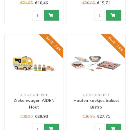
€16,46
€15,71
€21,95
€20,95
SALE -25%
SALE -25%
KIDS CONCEPT
KIDS CONCEPT
Ziekenwagen AIDEN
Houten koekjes bakset
Hout
Bistro
€29,93
€27,71
€39,90
€36,95