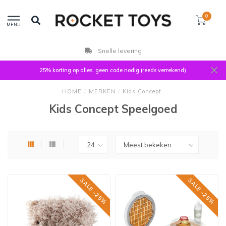
0
MENU
Klanten beoordelen ons met 9,3
25% korting op alles, geen code nodig (reeds verrekend)
HOME
/
MERKEN
/
Kids Concept
Kids Concept Speelgoed
SALE -25%
SALE -25%