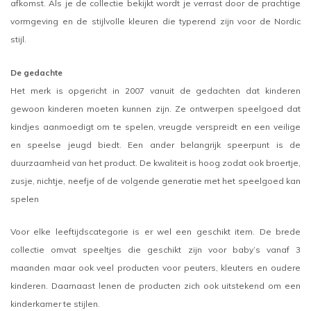
afkomst. Als je de collectie bekijkt wordt je verrast door de prachtige
vormgeving en de stijlvolle kleuren die typerend zijn voor de Nordic
stijl.
De gedachte
Het merk is opgericht in 2007 vanuit de gedachten dat kinderen
gewoon kinderen moeten kunnen zijn. Ze ontwerpen speelgoed dat
kindjes aanmoedigt om te spelen, vreugde verspreidt en een veilige
en speelse jeugd biedt. Een ander belangrijk speerpunt is de
duurzaamheid van het product. De kwaliteit is hoog zodat ook broertje,
zusje, nichtje, neefje of de volgende generatie met het speelgoed kan
spelen
Voor elke leeftijdscategorie is er wel een geschikt item. De brede
collectie omvat speeltjes die geschikt zijn voor baby’s vanaf 3
maanden maar ook veel producten voor peuters, kleuters en oudere
kinderen. Daarnaast lenen de producten zich ook uitstekend om een
kinderkamer te stijlen.