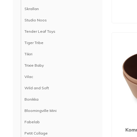
Skrallan
Studio Noos
Tender Leaf Toys
Tiger Tribe
Tikiri
Trixie Baby
Vilac
Wild and Soft
Bonikka
Bloomingville Mini
Fabelab
Komm
Petit Collage