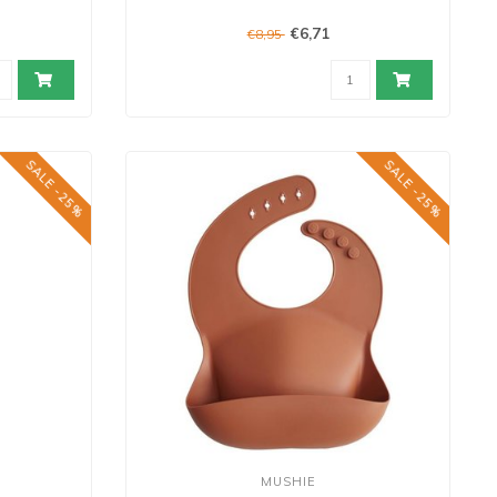
€6,71
€8,95
SALE -25%
SALE -25%
MUSHIE