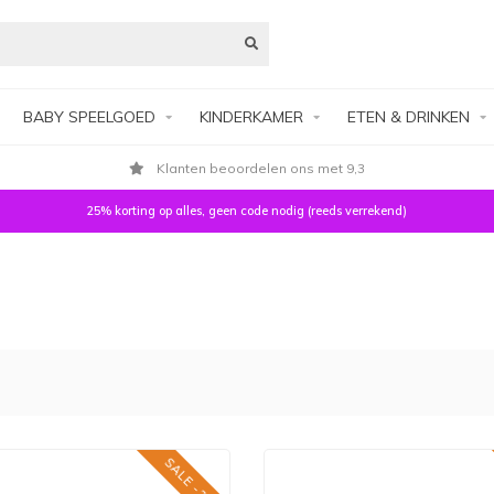
BABY SPEELGOED
KINDERKAMER
ETEN & DRINKEN
Eenvoudig achteraf betalen
25% korting op alles, geen code nodig (reeds verrekend)
SALE -25%