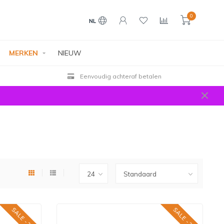
0
NL
MERKEN
NIEUW
Gratis verzending vanaf € 49
SALE -25%
SALE -25%