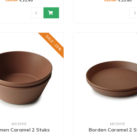
€10,46
€10,46
€13,95
€13,95
SALE -25%
MUSHIE
MUSHIE
en Caramel 2 Stuks
Borden Caramel 2 S