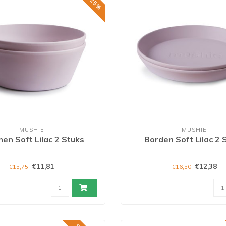
MUSHIE
MUSHIE
en Soft Lilac 2 Stuks
Borden Soft Lilac 2 
€11,81
€12,38
€15,75
€16,50