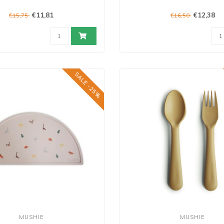
€11,81
€12,38
€15,75
€16,50
SALE -25%
MUSHIE
MUSHIE