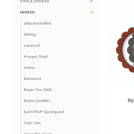
ETEN & DRINKEN
MERKEN
Jellycat Knuffels
Maileg
Liewood
Konges Slojd
Avenir
Banwood
Bayer Chic 2000
Bi
Blafre Drinkfles
byASTRUP Speelgoed
Cam Cam
Crocodile Creek