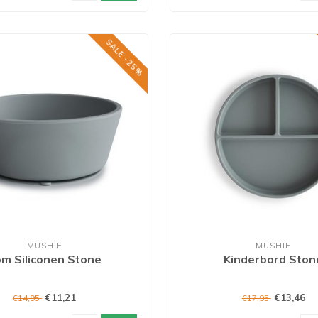
SALE -25%
MUSHIE
MUSHIE
m Siliconen Stone
Kinderbord Ston
€11,21
€13,46
€14,95
€17,95