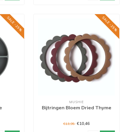
SALE -25%
SALE -25%
MUSHIE
e
Bijtringen Bloem Dried Thyme
€10,46
€13,95