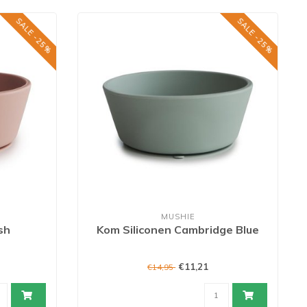
SALE -25%
SALE -25%
MUSHIE
sh
Kom Siliconen Cambridge Blue
€11,21
€14,95