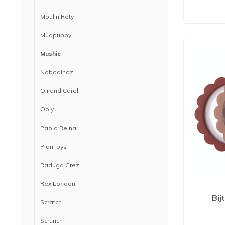
Moulin Roty
Mudpuppy
Mushie
Nobodinoz
Oli and Carol
Ooly
Paola Reina
PlanToys
Raduga Grez
Rex London
Bij
Scratch
Scrunch