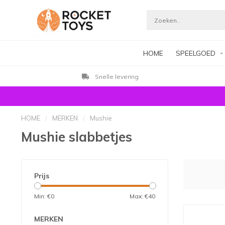
HOME
SPEELGOED
Klanten beoordelen ons met 9,3
HOME
/
MERKEN
/
Mushie
Mushie slabbetjes
Prijs
Min: €
0
Max: €
40
MERKEN