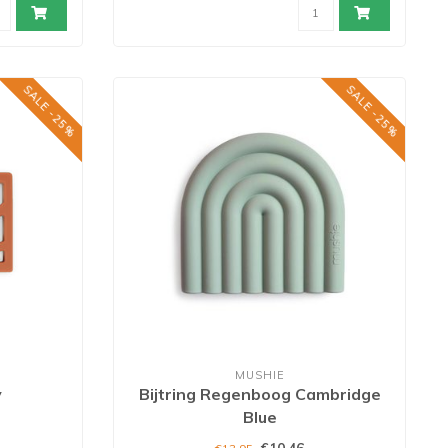
SALE -25%
SALE -25%
MUSHIE
y
Bijtring Regenboog Cambridge
Blue