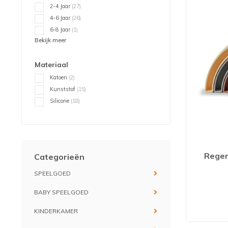
2-4 Jaar
(27)
4-6 Jaar
(26)
6-8 Jaar
(1)
Bekijk meer
Materiaal
Katoen
(2)
Kunststof
(15)
Silicone
(18)
Regen
Categorieën
SPEELGOED
BABY SPEELGOED
KINDERKAMER