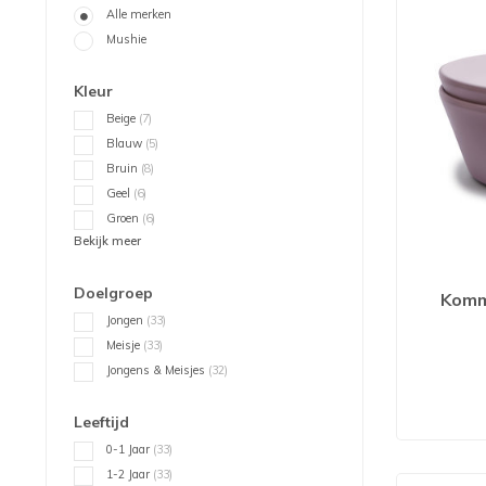
Alle merken
Mushie
Kleur
Beige
(7)
Blauw
(5)
Bruin
(8)
Geel
(6)
Groen
(6)
Bekijk meer
Doelgroep
Komm
Jongen
(33)
Meisje
(33)
Jongens & Meisjes
(32)
Leeftijd
0-1 Jaar
(33)
1-2 Jaar
(33)