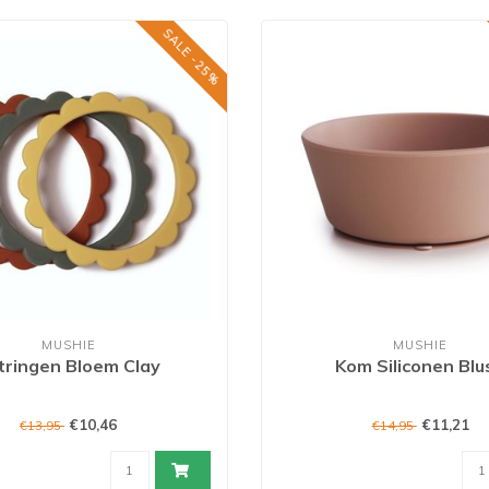
SALE -25%
MUSHIE
MUSHIE
jtringen Bloem Clay
Kom Siliconen Blu
€10,46
€11,21
€13,95
€14,95