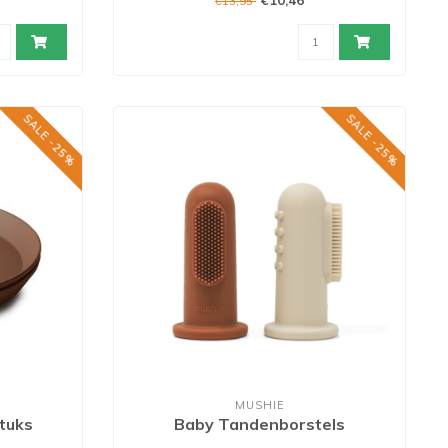
€10,46
€13,95
SALE -25%
SALE -25%
MUSHIE
tuks
Baby Tandenborstels