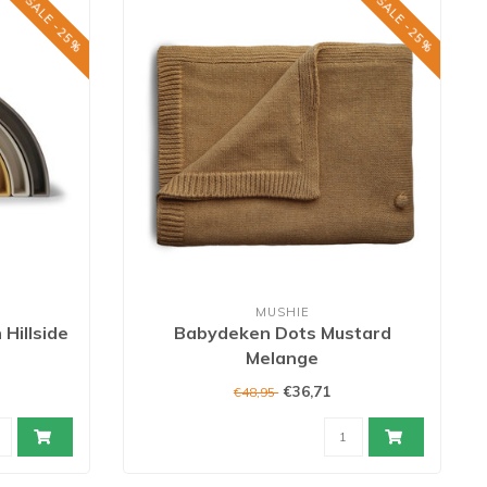
SALE -25%
SALE -25%
MUSHIE
Hillside
Babydeken Dots Mustard
Melange
€36,71
€48,95