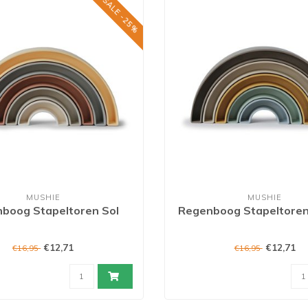
SALE -25%
MUSHIE
MUSHIE
boog Stapeltoren Sol
Regenboog Stapeltoren 
€12,71
€12,71
€16,95
€16,95