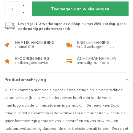
Toevoegen aan winkelwagen
Levertijd: 1–3 werkdagen >>> Shop nu met 25% korting, geen
code nodig (reeds verrekend)
GRATIS VERZENDING
SNELLE LEVERING
al vanaf € 49
in 1-3 werkdagen in huis
BEOORDELING: 9,3
ACHTERAF BETALEN
snelle en goede service
eenvoudig met Klarna
Productomschrijving
Mushie kommen met een elegant Deens design en in een prachtige
caramel kleur (bruin). Het kinderservies heeft een ronde vorm,
merklogo aan de binnenzijde en is gemaakt in Denemarken. Extra
handig is dat de kommen in de vaatwasser en magnetron kunnen. De
grijze kommen zijn gemaakt van kunststof en vrij van BPA, PVC en
ftalaten, wel zo veilig dus voor de allerkleinste om uit te eten. Deze set