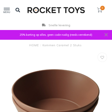
0
MENU
Snelle levering
25% korting op alles, geen code nodig (reeds verrekend)
HOME
/
Kommen Caramel 2 Stuks