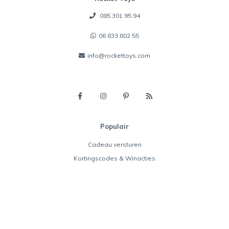
085 301 95 94
06 833 802 55
info@rockettoys.com
Populair
Cadeau versturen
Kortingscodes & Winacties