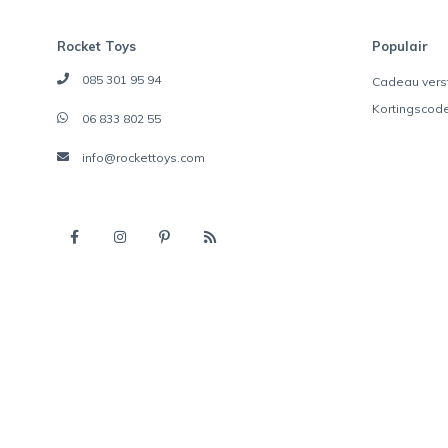
Rocket Toys
Populair
085 301 95 94
Cadeau vers
Kortingscod
06 833 802 55
info@rockettoys.com