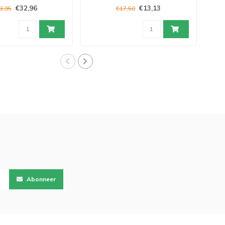
€32,96
€13,13
3,95
€17,50
Abonneer