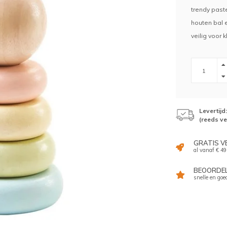
trendy paste
houten bal e
veilig voor 
Levertij
(reeds v
GRATIS V
al vanaf € 49
BEOORDELI
snelle en goe