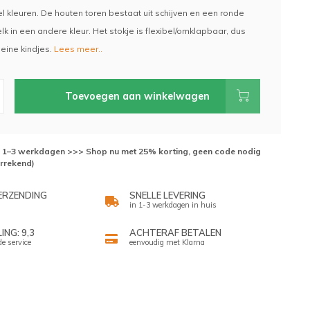
l kleuren. De houten toren bestaat uit schijven en een ronde
lk in een andere kleur. Het stokje is flexibel/omklapbaar, dus
kleine kindjes.
Lees meer..
Toevoegen aan winkelwagen
d: 1–3 werkdagen >>> Shop nu met 25% korting, geen code nodig
errekend)
ERZENDING
SNELLE LEVERING
in 1-3 werkdagen in huis
NG: 9,3
ACHTERAF BETALEN
de service
eenvoudig met Klarna