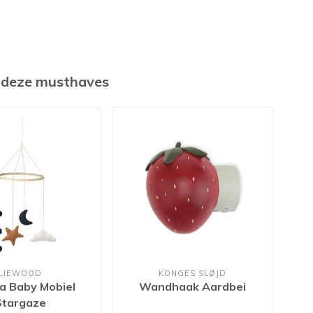
k deze musthaves
LIEWOOD
KONGES SLØJD
sa Baby Mobiel
Wandhaak Aardbei
Kin
Stargaze