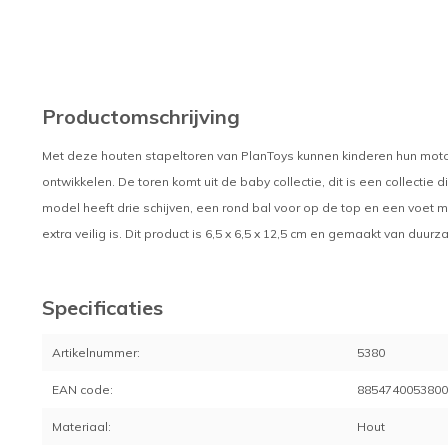
Productomschrijving
Met deze houten stapeltoren van PlanToys kunnen kinderen hun mot
ontwikkelen. De toren komt uit de baby collectie, dit is een collectie
model heeft drie schijven, een rond bal voor op de top en een voet 
extra veilig is. Dit product is 6,5 x 6,5 x 12,5 cm en gemaakt van du
Specificaties
Artikelnummer:
5380
EAN code:
885474005380
Materiaal:
Hout