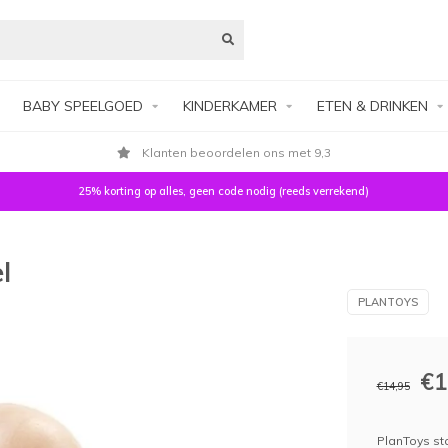
BABY SPEELGOED
KINDERKAMER
ETEN & DRINKEN
Klanten beoordelen ons met 9,3
25% korting op alles, geen code nodig (reeds verrekend)
l
PLANTOYS
€1
€14,95
PlanToys sta