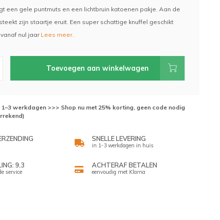
gt een gele puntmuts en een lichtbruin katoenen pakje. Aan de
steekt zijn staartje eruit. Een super schattige knuffel geschikt
vanaf nul jaar
Lees meer..
Toevoegen aan winkelwagen
d: 1–3 werkdagen >>> Shop nu met 25% korting, geen code nodig
errekend)
ERZENDING
SNELLE LEVERING
in 1-3 werkdagen in huis
NG: 9,3
ACHTERAF BETALEN
de service
eenvoudig met Klarna