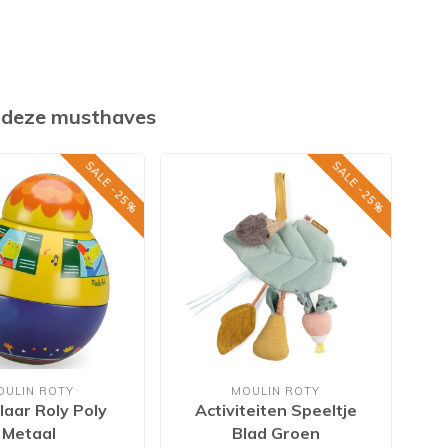
k deze musthaves
SALE -25%
SALE -25%
OULIN ROTY
MOULIN ROTY
laar Roly Poly
Activiteiten Speeltje
Metaal
Blad Groen