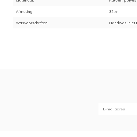
Materiaal:
Katoen, polyes
Afmeting:
32 xm
Wasvoorschriften:
Handwas, niet 