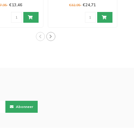
€13,46
€24,71
7,95
€32,95
Abonneer