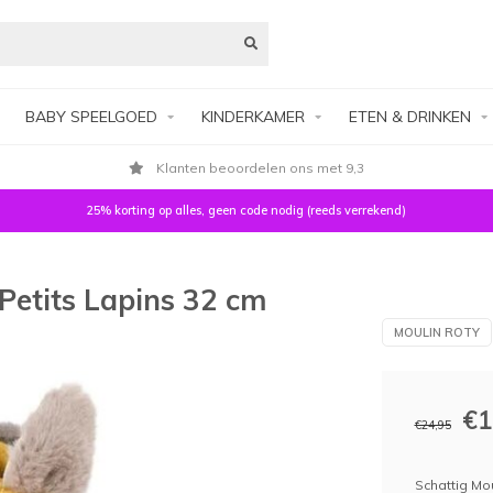
BABY SPEELGOED
KINDERKAMER
ETEN & DRINKEN
Klanten beoordelen ons met 9,3
25% korting op alles, geen code nodig (reeds verrekend)
 Petits Lapins 32 cm
MOULIN ROTY
€1
€24,95
Schattig Moul