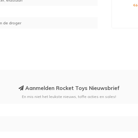
ter, elastaan
€1
in de droger
Aanmelden Rocket Toys Nieuwsbrief
En mis niet het leukste nieuws, toffe acties en sales!