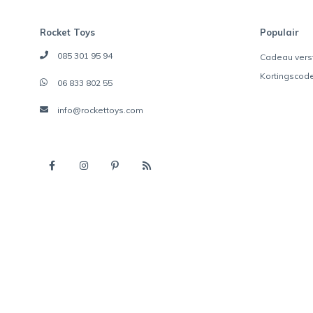
Rocket Toys
Populair
085 301 95 94
Cadeau vers
Kortingscod
06 833 802 55
info@rockettoys.com