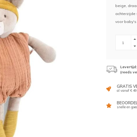
beige, draa
achterzijde 
voor baby's 
Levertij
(reeds v
GRATIS V
al vanaf € 49
BEOORDELI
snelle en goe