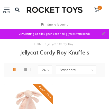
0
MENU
Snelle levering
25% korting op alles, geen code nodig (reeds verrekend)
HOME
/
Jellycat Cordy Roy
Jellycat Cordy Roy Knuffels
SALE -25%