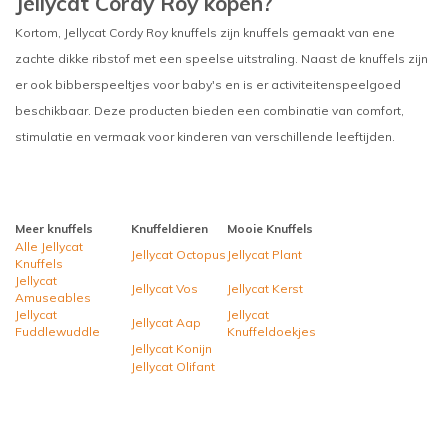
Jellycat Cordy Roy kopen?
Kortom, Jellycat Cordy Roy knuffels zijn knuffels gemaakt van ene
zachte dikke ribstof met een speelse uitstraling. Naast de knuffels zijn
er ook bibberspeeltjes voor baby's en is er activiteitenspeelgoed
beschikbaar. Deze producten bieden een combinatie van comfort,
stimulatie en vermaak voor kinderen van verschillende leeftijden.
Meer knuffels
Knuffeldieren
Mooie Knuffels
Alle Jellycat
Jellycat Octopus
Jellycat Plant
Knuffels
Jellycat
Jellycat Vos
Jellycat Kerst
Amuseables
Jellycat
Jellycat
Jellycat Aap
Fuddlewuddle
Knuffeldoekjes
Jellycat Konijn
Jellycat Olifant