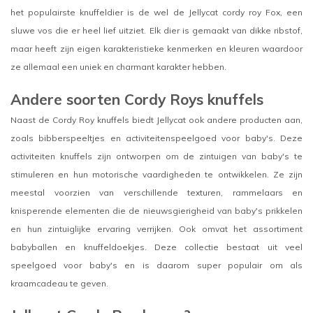
het populairste knuffeldier is de wel de Jellycat cordy roy Fox, een
sluwe vos die er heel lief uitziet. Elk dier is gemaakt van dikke ribstof,
maar heeft zijn eigen karakteristieke kenmerken en kleuren waardoor
ze allemaal een uniek en charmant karakter hebben.
Andere soorten Cordy Roys knuffels
Naast de Cordy Roy knuffels biedt Jellycat ook andere producten aan,
zoals bibberspeeltjes en activiteitenspeelgoed voor baby's. Deze
activiteiten knuffels zijn ontworpen om de zintuigen van baby's te
stimuleren en hun motorische vaardigheden te ontwikkelen. Ze zijn
meestal voorzien van verschillende texturen, rammelaars en
knisperende elementen die de nieuwsgierigheid van baby's prikkelen
en hun zintuiglijke ervaring verrijken. Ook omvat het assortiment
babyballen en knuffeldoekjes. Deze collectie bestaat uit veel
speelgoed voor baby's en is daarom super populair om als
kraamcadeau te geven.