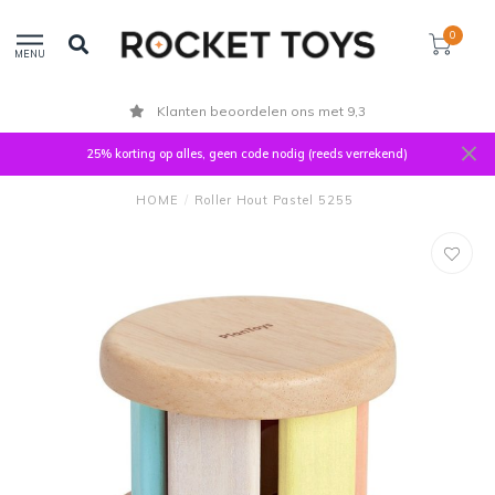
0
MENU
Klanten beoordelen ons met 9,3
25% korting op alles, geen code nodig (reeds verrekend)
HOME
/
Roller Hout Pastel 5255