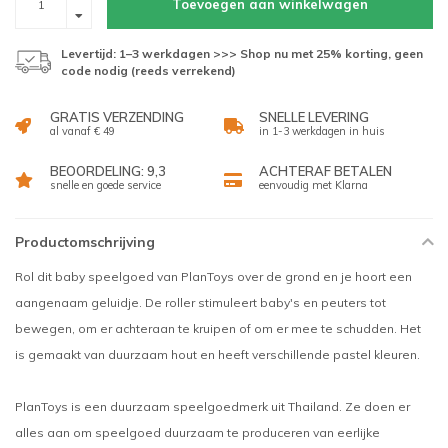
Toevoegen aan winkelwagen
Levertijd: 1–3 werkdagen >>> Shop nu met 25% korting, geen
code nodig (reeds verrekend)
GRATIS VERZENDING
SNELLE LEVERING
al vanaf € 49
in 1-3 werkdagen in huis
BEOORDELING: 9,3
ACHTERAF BETALEN
snelle en goede service
eenvoudig met Klarna
Productomschrijving
Rol dit baby speelgoed van PlanToys over de grond en je hoort een
aangenaam geluidje. De roller stimuleert baby's en peuters tot
bewegen, om er achteraan te kruipen of om er mee te schudden. Het
is gemaakt van duurzaam hout en heeft verschillende pastel kleuren.
PlanToys is een duurzaam speelgoedmerk uit Thailand. Ze doen er
alles aan om speelgoed duurzaam te produceren van eerlijke