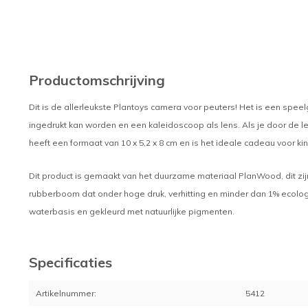
Productomschrijving
Dit is de allerleukste Plantoys camera voor peuters! Het is een sp
ingedrukt kan worden en een kaleidoscoop als lens. Als je door de lens
heeft een formaat van 10 x 5,2 x 8 cm en is het ideale cadeau voor k
Dit product is gemaakt van het duurzame materiaal PlanWood, dit zi
rubberboom dat onder hoge druk, verhitting en minder dan 1% ecolog
waterbasis en gekleurd met natuurlijke pigmenten.
Specificaties
Artikelnummer:
5412