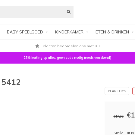
BABY SPEELGOED
KINDERKAMER
ETEN & DRINKEN
Klanten beoordelen ons met 9,3
25% korting op alles, geen code nodig (reeds verrekend)
 5412
PLANTOYS
€1
€17,95
Smile! Dit i