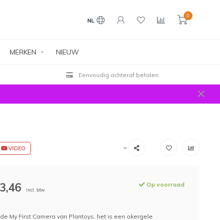
0
NL
MERKEN
NIEUW
Eenvoudig achteraf betalen
VIDEO
3,46
Op voorraad
Incl. btw
s de My First Camera van Plantoys, het is een okergele