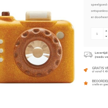
speelgoed c
ontspanknop
er doorheen
Levertij
(reeds v
GRATIS V
al vanaf € 49
BEOORDELI
snelle en goe