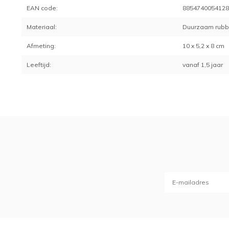
EAN code:
885474005412
Materiaal:
Duurzaam rubb
Afmeting:
10 x 5,2 x 8 cm
Leeftijd:
vanaf 1,5 jaar