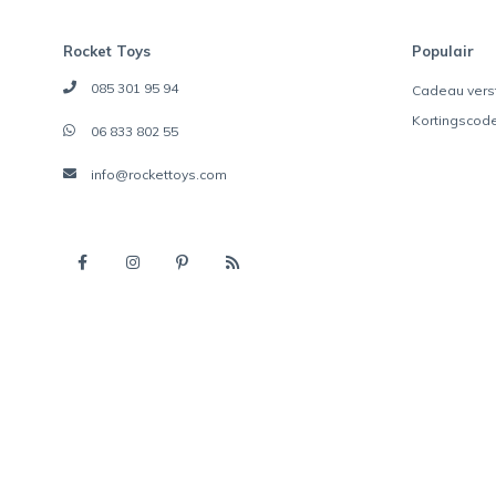
Rocket Toys
Populair
085 301 95 94
Cadeau vers
Kortingscod
06 833 802 55
info@rockettoys.com