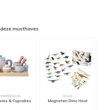
k deze musthaves
OOMINGVILLE
VILAC
vies & Cupcakes
Magneten Dino Hout
Ma