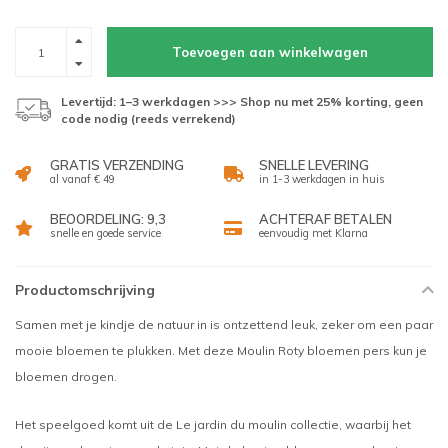
Toevoegen aan winkelwagen
Levertijd: 1–3 werkdagen >>> Shop nu met 25% korting, geen
code nodig (reeds verrekend)
GRATIS VERZENDING
SNELLE LEVERING
al vanaf € 49
in 1-3 werkdagen in huis
BEOORDELING: 9,3
ACHTERAF BETALEN
snelle en goede service
eenvoudig met Klarna
Productomschrijving
Samen met je kindje de natuur in is ontzettend leuk, zeker om een paar
mooie bloemen te plukken. Met deze Moulin Roty bloemen pers kun je
bloemen drogen.
Het speelgoed komt uit de Le jardin du moulin collectie, waarbij het