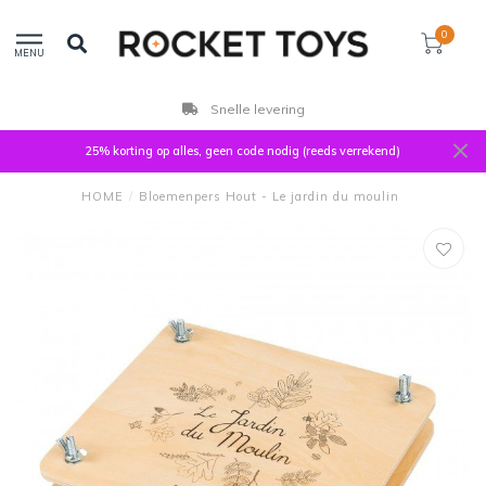
0
MENU
Snelle levering
25% korting op alles, geen code nodig (reeds verrekend)
HOME
/
Bloemenpers Hout - Le jardin du moulin