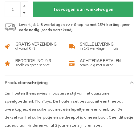
Toevoegen aan winkelwagen
Levertijd: 1–3 werkdagen >>> Shop nu met 25% korting, geen
code nodig (reeds verrekend)
GRATIS VERZENDING
SNELLE LEVERING
al vanaf € 49
in 1-3 werkdagen in huis
BEOORDELING: 9,3
ACHTERAF BETALEN
snelle en goede service
eenvoudig met Klarna
Productomschrijving
Een houten theeservies in oosterse stijl van het duurzame
speelgoedmerk PlanToys. De houten set bestaat uit een theepot,
twee kopjes, één suikerpot met één lepeltje en een dienblad. De
deksel van het suikerpotje en de theepot is afneembaar. Geef dit setje
cadeau aan kinderen vanaf 2 jaar en ze zijn uren zoet.