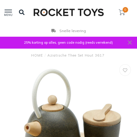
0
MENU
Snelle levering
25% korting op alles, geen code nodig (reeds verrekend)
HOME
/
Aziatische Thee Set Hout 3617