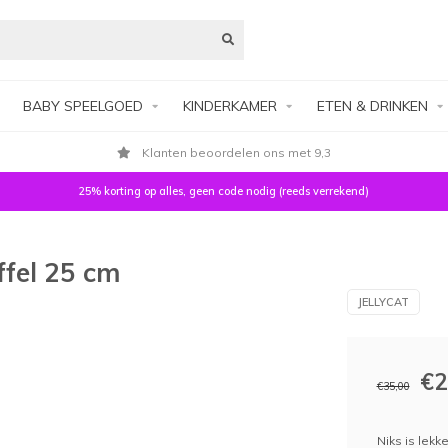
BABY SPEELGOED
KINDERKAMER
ETEN & DRINKEN
t 9,3
Eenvoudig achteraf bet
25% korting op alles, geen code nodig (reeds verrekend)
ffel 25 cm
JELLYCAT
€2
€35,00
Niks is lek