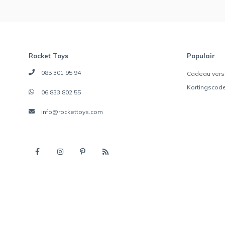
Rocket Toys
Populair
085 301 95 94
Cadeau vers
Kortingscod
06 833 802 55
info@rockettoys.com