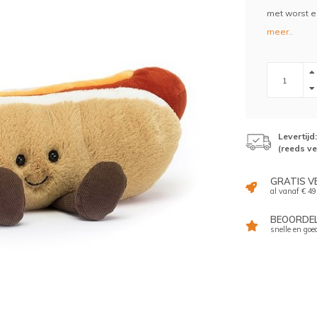
met worst e
meer..
Levertij
(reeds v
GRATIS V
al vanaf € 49
BEOORDELI
snelle en goe