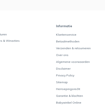
Informatie
turen
Klantenservice
es & Winacties
Betaalmethoden
Verzenden & retourneren
Over ons
Algemene voorwaarden
Disclaimer
Privacy Policy
Sitemap
Herroepingsrecht
Garantie & klachten
Babywinkel Online