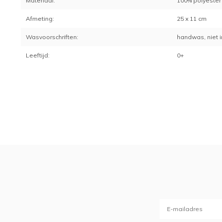
Materiaal:
100% polyester
Afmeting:
25 x 11 cm
Wasvoorschriften:
handwas, niet 
Leeftijd:
0+