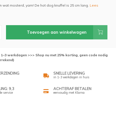
n wat mosterd, yam! De hot dog knuffel is 25 cm lang.
Lees
Toevoegen aan winkelwagen
d: 1–3 werkdagen >>> Shop nu met 25% korting, geen code nodig
errekend)
ERZENDING
SNELLE LEVERING
in 1-3 werkdagen in huis
NG: 9,3
ACHTERAF BETALEN
de service
eenvoudig met Klarna