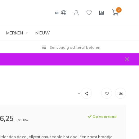
0
NL
MERKEN
NIEUW
alen
Gratis verzending vanaf
6,25
Op voorraad
Incl. btw
kerder dan deze Jellycat amuseable hot dog. Een zacht broodje