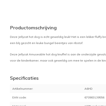
Productomschrijving
Deze Jellycat hot dog is echt geweldig leuk! Het is een lekker fluffy
een blij gezicht en leuke bungel beentjes van ribstof.
Deze Jellycat Amuseable hot dog knuffel is aan de onderzijde gevuld z
voor de kinderkamer, maar ook geweldig om mee te spelen in de ki
Specificaties
Artikelnummer:
A6HD
EAN code:
670983139556