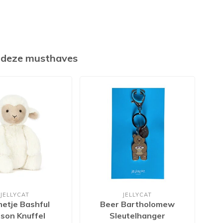
k deze musthaves
JELLYCAT
JELLYCAT
etje Bashful
Beer Bartholomew
Ko
pson Knuffel
Sleutelhanger