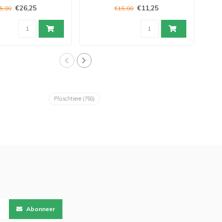
€26,25
€11,25
5,00
€15,00
Plüschtiere
(758)
Abonneer