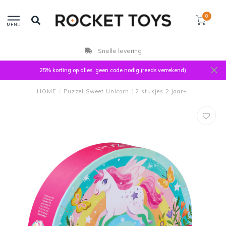
0
MENU
Snelle levering
25% korting op alles, geen code nodig (reeds verrekend)
HOME
/
Puzzel Sweet Unicorn 12 stukjes 2 jaar+