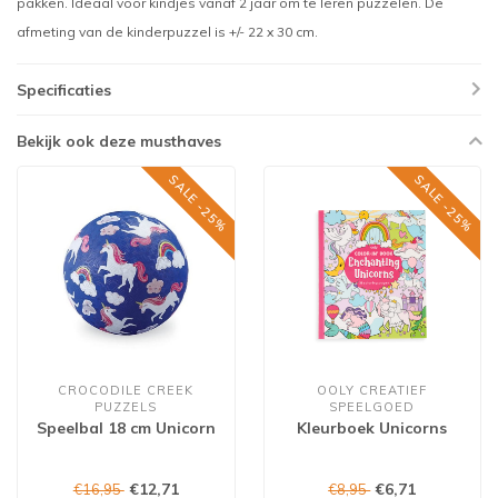
pakken. Ideaal voor kindjes vanaf 2 jaar om te leren puzzelen. De
afmeting van de kinderpuzzel is +/- 22 x 30 cm.
Specificaties
Bekijk ook deze musthaves
SALE -25%
SALE -25%
CROCODILE CREEK
OOLY CREATIEF
PUZZELS
SPEELGOED
Speelbal 18 cm Unicorn
Kleurboek Unicorns
€12,71
€6,71
€16,95
€8,95