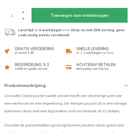
Toevoegen aan winkelwagen
Levertijd: 1–3 werkdagen >>> Shop nu met 25% korting, geen
code nodig (reeds verrekend)
GRATIS VERZENDING
SNELLE LEVERING
al vanaf € 49
in 1-3 werkdagen in huis
BEOORDELING: 9,3
ACHTERAF BETALEN
snelle en goede service
eenvoudig met Klarna
Productomschrijving
Crocodile Creek puzzel sweet unicorn heeft een dromerige print van
een eenhoorn en een regenboog. De meisjes puzzel zit in een stevige
kartonnen doos met een bijzondere vorm en bestaat uit 12 stukjes.
Doordat de puzzelstukken groot zijn kunnen peuters deze goed vast