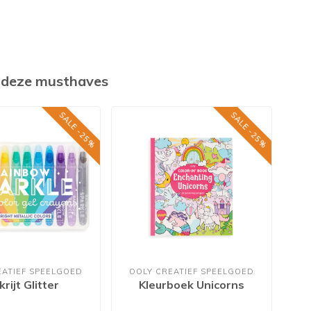
k deze musthaves
SALE -25%
SALE -25%
EATIEF SPEELGOED
OOLY CREATIEF SPEELGOED
krijt Glitter
Kleurboek Unicorns
Kn