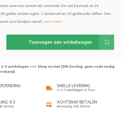
r mee naar toe neemt als vermaak. De set bestaat uit 24
 36 gekke sticker ogen, 1 stickervel en 10 gekleurde stiften. Een
urset voor kindjes vanaf
Lees meer..
Toevoegen aan winkelwagen
d: 1–3 werkdagen >>> Shop nu met 25% korting, geen code nodig
errekend)
ERZENDING
SNELLE LEVERING
in 1-3 werkdagen in huis
NG: 9,3
ACHTERAF BETALEN
de service
eenvoudig met Klarna