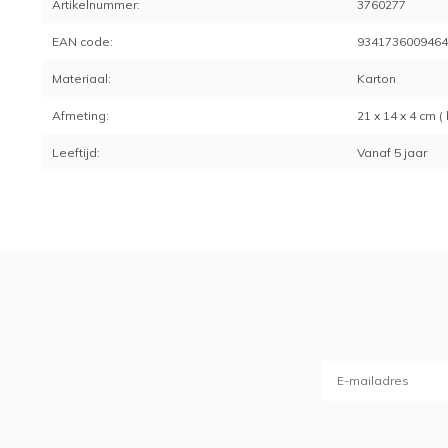
Artikelnummer:
3760277
EAN code:
934173600946
Materiaal:
Karton
Afmeting:
21 x 14 x 4 cm (
Leeftijd:
Vanaf 5 jaar