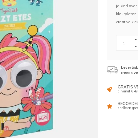
je kind ove
kleurplaten,
creative kle
Levertij
(reeds v
GRATIS V
al vanaf € 49
BEOORDELI
snelle en goe