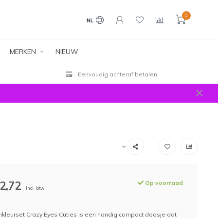
0
NL
MERKEN
NIEUW
Eenvoudig achteraf betalen
2,72
Op voorraad
Incl. btw
inkleurset Crazy Eyes Cuties is een handig compact doosje dat