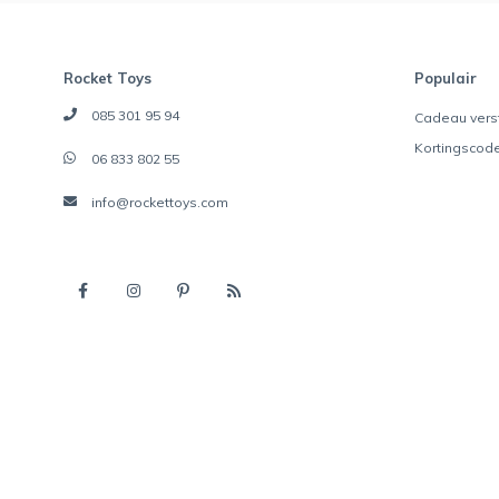
Rocket Toys
Populair
085 301 95 94
Cadeau vers
Kortingscod
06 833 802 55
info@rockettoys.com