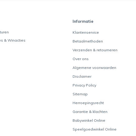
Informatie
turen
Klantenservice
es & Winacties
Betaalmethoden
Verzenden & retourneren
Over ons
Algemene voorwaarden
Disclaimer
Privacy Policy
Sitemap
Herroepingsrecht
Garantie & klachten
Babywinkel Online
Speelgoedwinkel Online