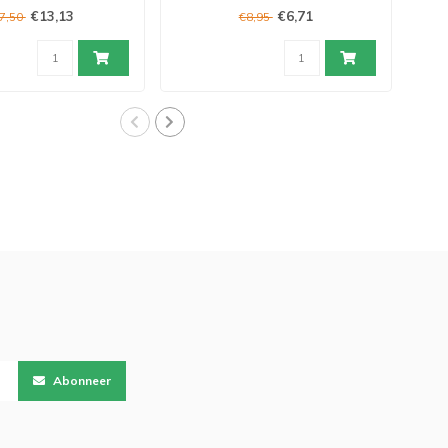
€13,13
€6,71
7,50
€8,95
Abonneer