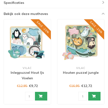
Specificaties
Bekijk ook deze musthaves
SALE -25%
SALE -25%
VILAC
VILAC
Inlegpuzzel Hout IJs
Houten puzzel jungle
Voelen
€9,72
€12,72
€12,95
€16,95