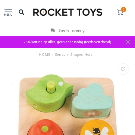
0
MENU
Snelle levering
25% korting op alles, geen code nodig (reeds verrekend)
HOME
/
Sensory Shapes Horen