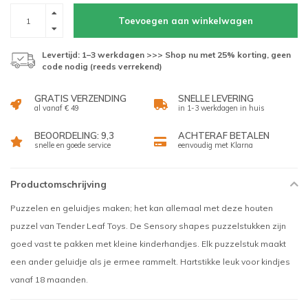
Toevoegen aan winkelwagen
Levertijd: 1–3 werkdagen >>> Shop nu met 25% korting, geen
code nodig (reeds verrekend)
GRATIS VERZENDING
SNELLE LEVERING
al vanaf € 49
in 1-3 werkdagen in huis
BEOORDELING: 9,3
ACHTERAF BETALEN
snelle en goede service
eenvoudig met Klarna
Productomschrijving
Puzzelen en geluidjes maken; het kan allemaal met deze houten
puzzel van Tender Leaf Toys. De Sensory shapes puzzelstukken zijn
goed vast te pakken met kleine kinderhandjes. Elk puzzelstuk maakt
een ander geluidje als je ermee rammelt. Hartstikke leuk voor kindjes
vanaf 18 maanden.