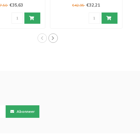
wit
€35,63
€32,21
7,50
€42,95
Abonneer