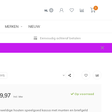
0
NL
MERKEN
NIEUW
Eenvoudig achteraf betalen
OYS
9,97
Op voorraad
Incl. btw
geweldige houten speelgoed kassa met munten en briefgeld