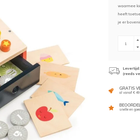
waarmee kin
heeft toetse
je er boveni
Levertij
(reeds v
GRATIS V
al vanaf € 49
BEOORDELI
snelle en goe