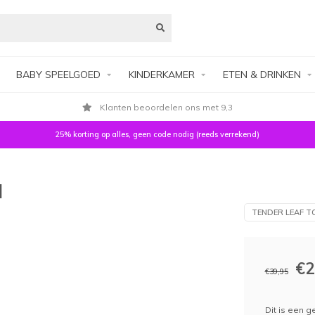
BABY SPEELGOED
KINDERKAMER
ETEN & DRINKEN
Klanten beoordelen ons met 9,3
25% korting op alles, geen code nodig (reeds verrekend)
d
TENDER LEAF T
€2
€39,95
Dit is een 