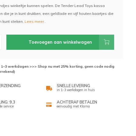
djes winkeltje kunnen spelen. De Tender Lead Toys kassa
n die je in kunt drukken, een geldlade en vijf houten kaartjes die
n kunt steken.
Lees meer..
Toevoegen aan winkelwagen
d: 1–3 werkdagen >>> Shop nu met 25% korting, geen code nodig
errekend)
ERZENDING
SNELLE LEVERING
in 1-3 werkdagen in huis
NG: 9,3
ACHTERAF BETALEN
de service
eenvoudig met Klarna