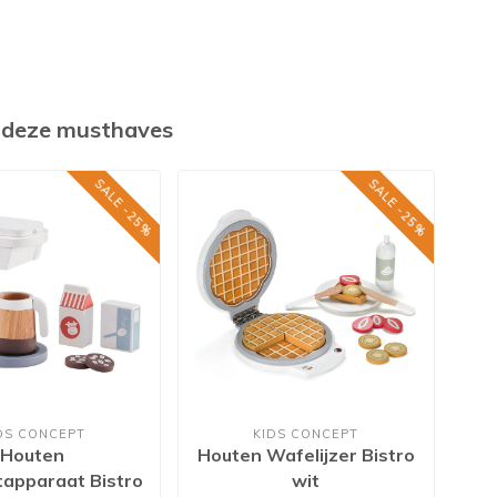
k deze musthaves
SALE -25%
SALE -25%
DS CONCEPT
KIDS CONCEPT
Houten
Houten Wafelijzer Bistro
H
tapparaat Bistro
wit