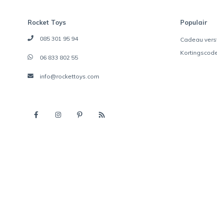
Rocket Toys
Populair
085 301 95 94
Cadeau vers
Kortingscod
06 833 802 55
info@rockettoys.com