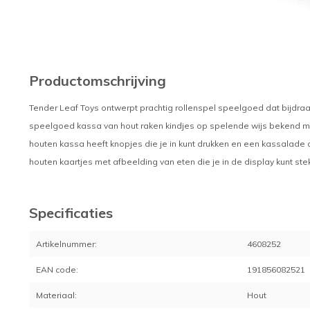
Productomschrijving
Tender Leaf Toys ontwerpt prachtig rollenspel speelgoed dat bijdraa
speelgoed kassa van hout raken kindjes op spelende wijs bekend me
houten kassa heeft knopjes die je in kunt drukken en een kassalade die
houten kaartjes met afbeelding van eten die je in de display kunt steke
Specificaties
Artikelnummer:
4608252
EAN code:
191856082521
Materiaal:
Hout