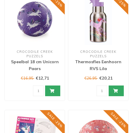
CROCODILE CREEK
CROCODILE CREEK
PUZZELS
PUZZELS
Speelbal 18 cm Unicorn
Thermosfles Eenhoorn
Paars
RVS Lila
€12,71
€20,21
€16,95
€26,95
SALE -25%
SALE -25%