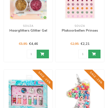
SOUZA
SOUZA
Haarglitters Glitter Gel
Plakoorbellen Prinses
€4,46
€2,21
€5,95
€2,95
SALE -25%
SALE -25%