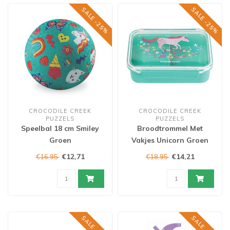
SALE -25%
SALE -25%
CROCODILE CREEK
CROCODILE CREEK
PUZZELS
PUZZELS
Speelbal 18 cm Smiley
Broodtrommel Met
Groen
Vakjes Unicorn Groen
€12,71
€14,21
€16,95
€18,95
SALE -25%
SALE -25%