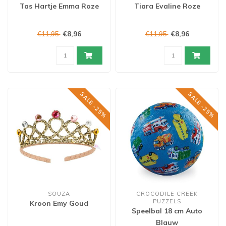
Tas Hartje Emma Roze
Tiara Evaline Roze
€8,96
€8,96
€11,95
€11,95
SALE -25%
SALE -25%
SOUZA
CROCODILE CREEK
PUZZELS
Kroon Emy Goud
Speelbal 18 cm Auto
Blauw