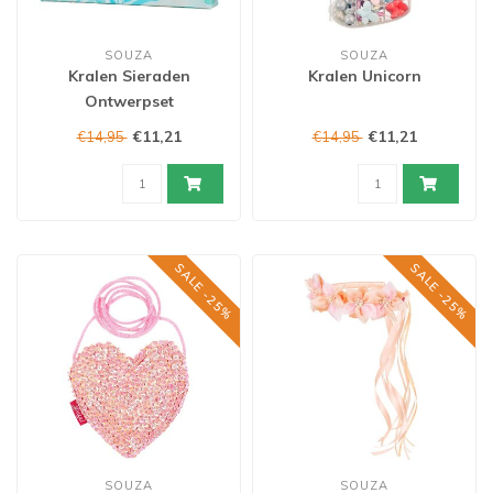
SOUZA
SOUZA
Kralen Sieraden
Kralen Unicorn
Ontwerpset
€11,21
€11,21
€14,95
€14,95
SALE -25%
SALE -25%
SOUZA
SOUZA