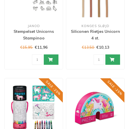
JANOD
KONGES SLØJD
Stempelset Unicorns
Siliconen Rietjes Unicorn
Stampinoo
4 st.
€11,96
€10,13
€15,95
€13,50
SALE -25%
SALE -25%