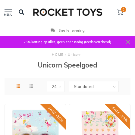
0
MENU
Snelle levering
25% korting op alles, geen code nodig (reeds verrekend)
HOME
/
Unicorn
Unicorn Speelgoed
SALE -25%
SALE -25%