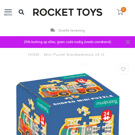
0
MENU
Snelle levering
25% korting op alles, geen code nodig (reeds verrekend)
HOME
/
Mini Puzzel Brandweerauto 24 st.