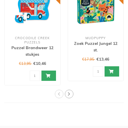
CROCODILE CREEK
MUDPUPPY
PUZZELS
Zoek Puzzel Jungel 12
Puzzel Brandweer 12
st.
stukjes
€13,46
€17,95
€10,46
€13,95