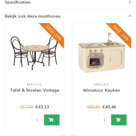
Specificaties
Bekijk ook deze musthaves
SALE -25%
SALE -25%
MAILEG
MAILEG
Tafel & Stoelen Vintage
Miniatuur Keuken
€43,13
€49,46
€57,50
€65,95