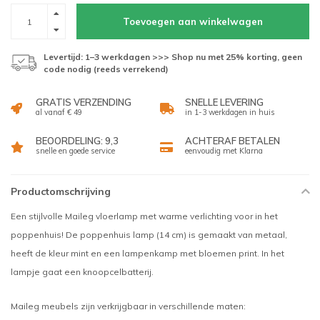
Toevoegen aan winkelwagen
Levertijd: 1–3 werkdagen >>> Shop nu met 25% korting, geen
code nodig (reeds verrekend)
GRATIS VERZENDING
SNELLE LEVERING
al vanaf € 49
in 1-3 werkdagen in huis
BEOORDELING: 9,3
ACHTERAF BETALEN
snelle en goede service
eenvoudig met Klarna
Productomschrijving
Een stijlvolle Maileg vloerlamp met warme verlichting voor in het
poppenhuis! De poppenhuis lamp (14 cm) is gemaakt van metaal,
heeft de kleur mint en een lampenkamp met bloemen print. In het
lampje gaat een knoopcelbatterij.
Maileg meubels zijn verkrijgbaar in verschillende maten: