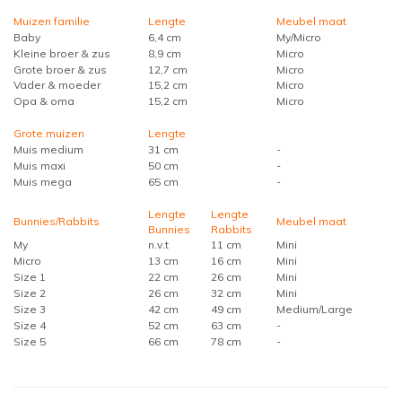
Muizen familie
Lengte
Meubel maat
Baby
6,4 cm
My/Micro
Kleine broer & zus
8,9 cm
Micro
Grote broer & zus
12,7 cm
Micro
Vader & moeder
15,2 cm
Micro
Opa & oma
15,2 cm
Micro
Grote muizen
Lengte
Muis medium
31 cm
-
Muis maxi
50 cm
-
Muis mega
65 cm
-
Lengte
Lengte
Bunnies/Rabbits
Meubel maat
Bunnies
Rabbits
My
n.v.t
11 cm
Mini
Micro
13 cm
16 cm
Mini
Size 1
22 cm
26 cm
Mini
Size 2
26 cm
32 cm
Mini
Size 3
42 cm
49 cm
Medium/Large
Size 4
52 cm
63 cm
-
Size 5
66 cm
78 cm
-