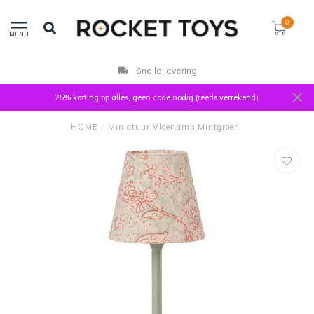
0
MENU
Snelle levering
25% korting op alles, geen code nodig (reeds verrekend)
HOME
/
Miniatuur Vloerlamp Mintgroen