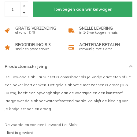
Toevoegen aan winkelwagen
GRATIS VERZENDING
SNELLE LEVERING
al vanaf € 49
in 1-3 werkdagen in huis
BEOORDELING: 9,3
ACHTERAF BETALEN
snelle en goede service
eenvoudig met Klarna
Productomschrijving
De Liewood slab Lai Sunset is onmisbaar als je kindje gaat eten of uit
een beker leert drinken. Het gele slabbetje met zonnen is groot (26 x
30 cm), heeft een opvangbakje aan de voorzijde en een kunststof
laagje wat de slabber waterafstotend maakt. Zo blijft de kleding van
je kindje schoon en droog.
De voordelen van een Liewood Lai Slab:
- licht in gewicht