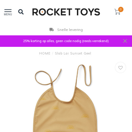
0
MENU
Snelle levering
25% korting op alles, geen code nodig (reeds verrekend)
HOME
/
Slab Lai Sunset Geel