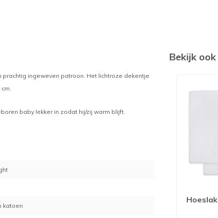
Bekijk oo
 prachtig ingeweven patroon. Het lichtroze dekentje
 cm.
ren baby lekker in zodat hij/zij warm blijft.
ght
8
Hoeslak
h katoen