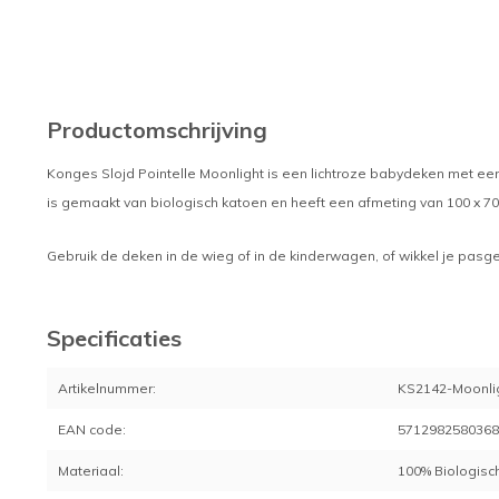
Productomschrijving
Konges Slojd Pointelle Moonlight is een lichtroze babydeken met een
is gemaakt van biologisch katoen en heeft een afmeting van 100 x 70
Gebruik de deken in de wieg of in de kinderwagen, of wikkel je pasgebo
Specificaties
Artikelnummer:
KS2142-Moonli
EAN code:
571298258036
Materiaal:
100% Biologisc