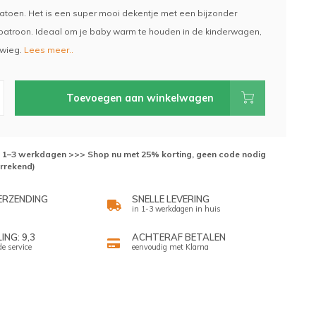
katoen. Het is een super mooi dekentje met een bijzonder
atroon. Ideaal om je baby warm te houden in de kinderwagen,
 wieg.
Lees meer..
Toevoegen aan winkelwagen
d: 1–3 werkdagen >>> Shop nu met 25% korting, geen code nodig
errekend)
ERZENDING
SNELLE LEVERING
in 1-3 werkdagen in huis
NG: 9,3
ACHTERAF BETALEN
de service
eenvoudig met Klarna