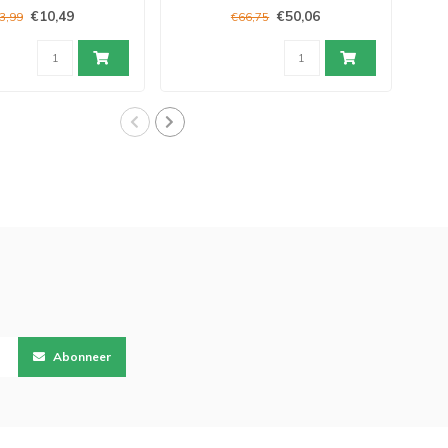
€10,49
€50,06
3,99
€66,75
Abonneer