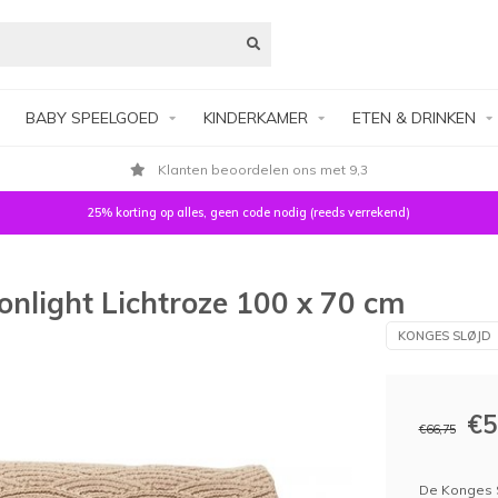
BABY SPEELGOED
KINDERKAMER
ETEN & DRINKEN
Klanten beoordelen ons met 9,3
25% korting op alles, geen code nodig (reeds verrekend)
onlight Lichtroze 100 x 70 cm
KONGES SLØJD
€5
€66,75
De Konges S