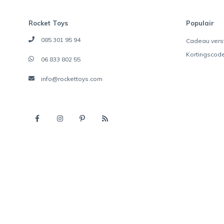
Rocket Toys
Populair
085 301 95 94
Cadeau vers
Kortingscod
06 833 802 55
info@rockettoys.com