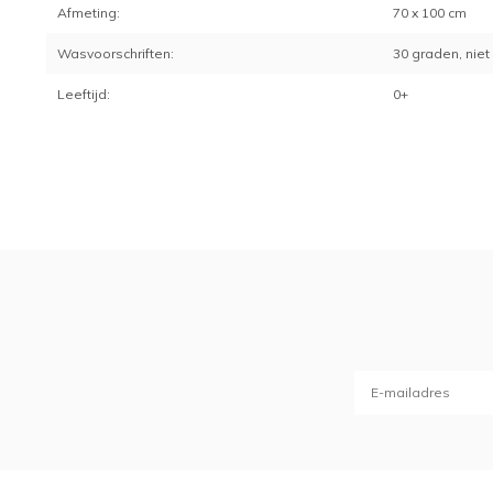
Afmeting:
70 x 100 cm
Wasvoorschriften:
30 graden, niet
Leeftijd:
0+