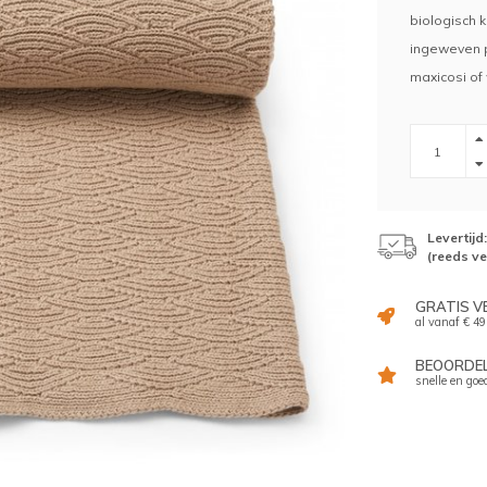
biologisch 
ingeweven p
maxicosi of
Levertij
(reeds v
GRATIS V
al vanaf € 49
BEOORDELI
snelle en goe