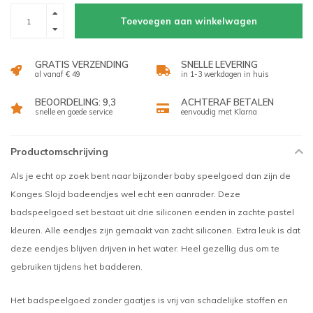
Toevoegen aan winkelwagen
GRATIS VERZENDING
SNELLE LEVERING
al vanaf € 49
in 1-3 werkdagen in huis
BEOORDELING: 9,3
ACHTERAF BETALEN
snelle en goede service
eenvoudig met Klarna
Productomschrijving
Als je echt op zoek bent naar bijzonder baby speelgoed dan zijn de
Konges Slojd badeendjes wel echt een aanrader. Deze
badspeelgoed set bestaat uit drie siliconen eenden in zachte pastel
kleuren. Alle eendjes zijn gemaakt van zacht siliconen. Extra leuk is dat
deze eendjes blijven drijven in het water. Heel gezellig dus om te
gebruiken tijdens het badderen.
Het badspeelgoed zonder gaatjes is vrij van schadelijke stoffen en