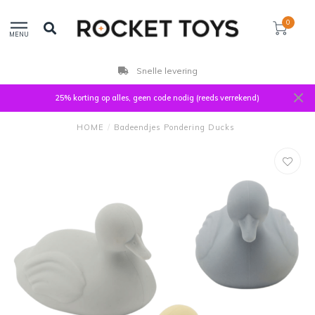
0
MENU
Snelle levering
25% korting op alles, geen code nodig (reeds verrekend)
HOME
/
Badeendjes Pondering Ducks