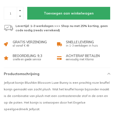
Toevoegen aan winkelwagen
Levertijd: 1–3 werkdagen >>> Shop nu met 25% korting, geen
code nodig (reeds verrekend)
GRATIS VERZENDING
SNELLE LEVERING
al vanaf € 49
in 1-3 werkdagen in huis
BEOORDELING: 9,3
ACHTERAF BETALEN
snelle en goede service
eenvoudig met Klarna
Productomschrijving
Jellycat konijn Blushkin Blossom Luxe Bunny is een prachtig roze knuffel
konijn gemaakt van zacht plush. Wat het knuffel konijn bijzonder maakt
is de combinatie van plush met een contrasterende stof in de oren en
op de poten. Het konijn is ontworpen door het Engelse
speelgoedmerk Jellycat.