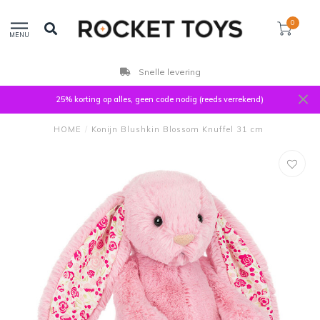
0
MENU
Snelle levering
25% korting op alles, geen code nodig (reeds verrekend)
HOME
/
Konijn Blushkin Blossom Knuffel 31 cm