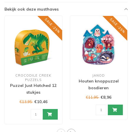
Bekijk ook deze musthaves
SALE -25%
SALE -25%
CROCODILE CREEK
JANOD
PUZZELS
Houten knoppuzzel
Puzzel Just Hatched 12
bosdieren
stukjes
€8,96
€11,95
€10,46
€13,95