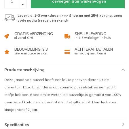
Toevoegen aan winkelwagen
Levertijd: 1–3 werkdagen >>> Shop nu met 25% korting, geen
code nodig (reeds verrekend)
GRATIS VERZENDING
SNELLE LEVERING
al vanaf € 49
in 1-3 werkdagen in huis
BEOORDELING: 9,3
ACHTERAF BETALEN
snelle en goede service
eenvoudig met Klarna
Productomschrijving
Deze Janod voelpuzzel heeft een leuke print van dieren uit de
dierentuin. Extra bijzonder is dat sommig puzzelstukjes een zacht
stofje hebben. Goed om te weten, dit puzzeltje is gemaakt van 100%
gerecycled karton en is bedrukt met niet giftige inkt. Heel leuk voor
kindjes vanaf 2 jaar.
Specificaties