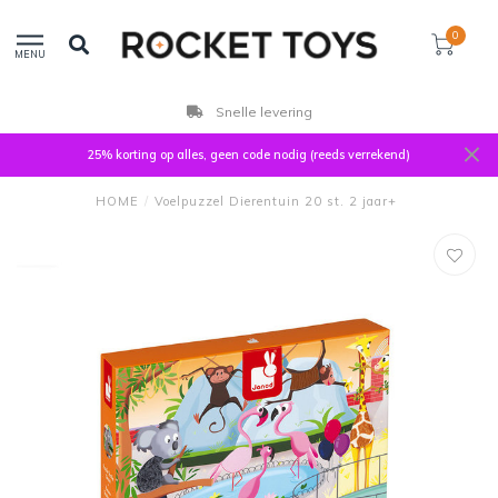
0
MENU
Snelle levering
25% korting op alles, geen code nodig (reeds verrekend)
HOME
/
Voelpuzzel Dierentuin 20 st. 2 jaar+