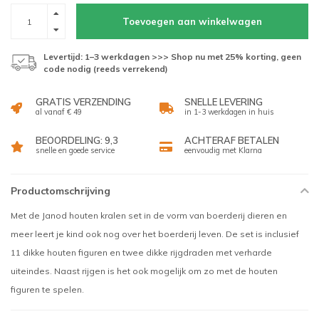
Toevoegen aan winkelwagen
Levertijd: 1–3 werkdagen >>> Shop nu met 25% korting, geen
code nodig (reeds verrekend)
GRATIS VERZENDING
SNELLE LEVERING
al vanaf € 49
in 1-3 werkdagen in huis
BEOORDELING: 9,3
ACHTERAF BETALEN
snelle en goede service
eenvoudig met Klarna
Productomschrijving
Met de Janod houten kralen set in de vorm van boerderij dieren en
meer leert je kind ook nog over het boerderij leven. De set is inclusief
11 dikke houten figuren en twee dikke rijgdraden met verharde
uiteindes. Naast rijgen is het ook mogelijk om zo met de houten
figuren te spelen.