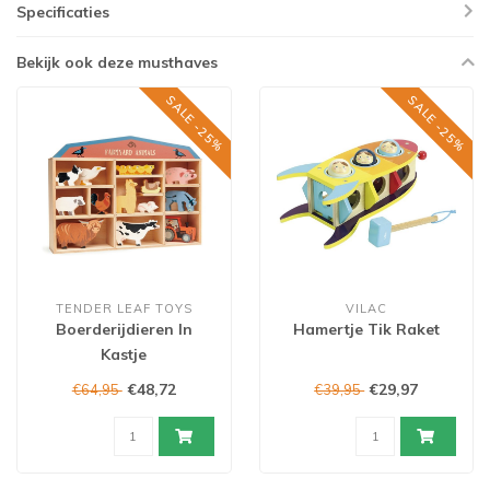
Specificaties
Bekijk ook deze musthaves
SALE -25%
SALE -25%
TENDER LEAF TOYS
VILAC
Boerderijdieren In
Hamertje Tik Raket
Kastje
€48,72
€29,97
€64,95
€39,95