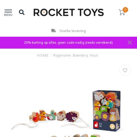
0
MENU
Snelle levering
25% korting op alles, geen code nodig (reeds verrekend)
HOME
/
Rijgkralen Boerderij Hout