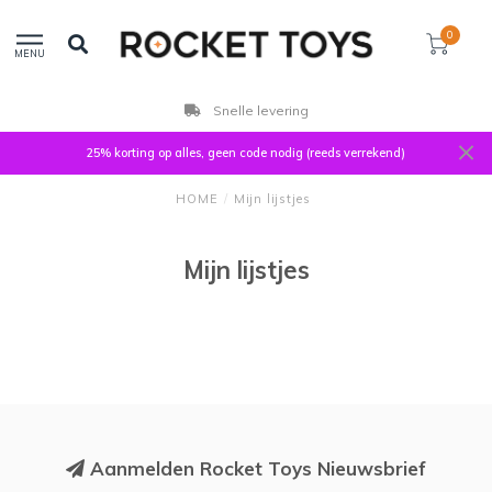
0
MENU
Snelle levering
25% korting op alles, geen code nodig (reeds verrekend)
HOME
/
Mijn lijstjes
Mijn lijstjes
Aanmelden Rocket Toys Nieuwsbrief