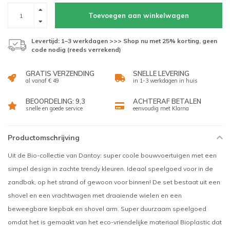
Toevoegen aan winkelwagen
Levertijd: 1–3 werkdagen >>> Shop nu met 25% korting, geen
code nodig (reeds verrekend)
GRATIS VERZENDING
SNELLE LEVERING
al vanaf € 49
in 1-3 werkdagen in huis
BEOORDELING: 9,3
ACHTERAF BETALEN
snelle en goede service
eenvoudig met Klarna
Productomschrijving
Uit de Bio-collectie van Dantoy: super coole bouwvoertuigen met een
simpel design in zachte trendy kleuren. Ideaal speelgoed voor in de
zandbak, op het strand of gewoon voor binnen! De set bestaat uit een
shovel en een vrachtwagen met draaiende wielen en een
beweegbare kiepbak en shovel arm. Super duurzaam speelgoed
omdat het is gemaakt van het eco-vriendelijke materiaal Bioplastic dat