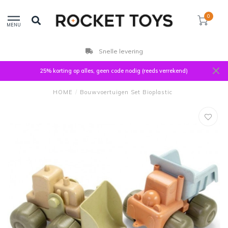
0
MENU
Snelle levering
25% korting op alles, geen code nodig (reeds verrekend)
HOME
/
Bouwvoertuigen Set Bioplastic