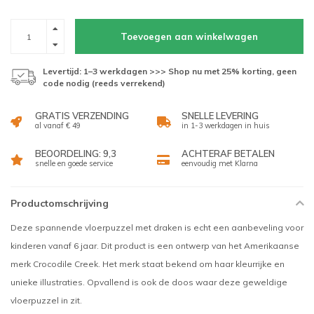
Toevoegen aan winkelwagen
Levertijd: 1–3 werkdagen >>> Shop nu met 25% korting, geen
code nodig (reeds verrekend)
GRATIS VERZENDING
SNELLE LEVERING
al vanaf € 49
in 1-3 werkdagen in huis
BEOORDELING: 9,3
ACHTERAF BETALEN
snelle en goede service
eenvoudig met Klarna
Productomschrijving
Deze spannende vloerpuzzel met draken is echt een aanbeveling voor
kinderen vanaf 6 jaar. Dit product is een ontwerp van het Amerikaanse
merk Crocodile Creek. Het merk staat bekend om haar kleurrijke en
unieke illustraties. Opvallend is ook de doos waar deze geweldige
vloerpuzzel in zit.