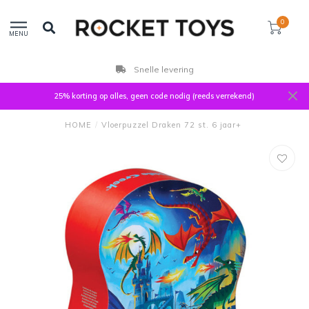
0
MENU
Snelle levering
25% korting op alles, geen code nodig (reeds verrekend)
HOME
/
Vloerpuzzel Draken 72 st. 6 jaar+