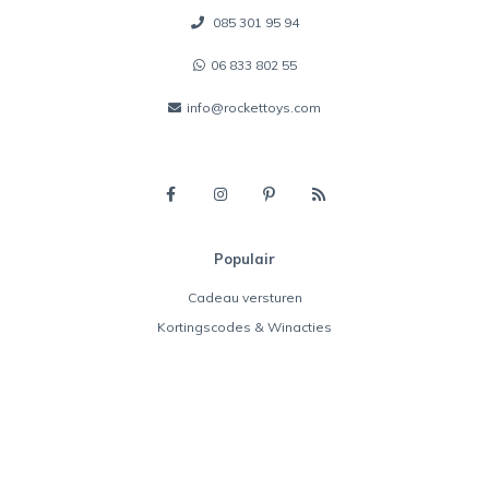
085 301 95 94
06 833 802 55
info@rockettoys.com
Populair
Cadeau versturen
Kortingscodes & Winacties