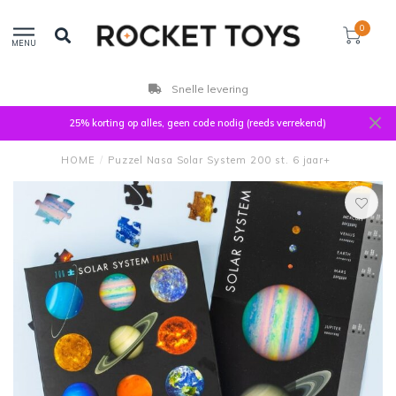
0
MENU
Snelle levering
25% korting op alles, geen code nodig (reeds verrekend)
HOME
/
Puzzel Nasa Solar System 200 st. 6 jaar+