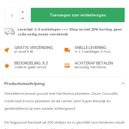
Toevoegen aan winkelwagen
Levertijd: 1–3 werkdagen >>> Shop nu met 25% korting, geen
code nodig (reeds verrekend)
GRATIS VERZENDING
SNELLE LEVERING
al vanaf € 49
in 1-3 werkdagen in huis
BEOORDELING: 9,3
ACHTERAF BETALEN
snelle en goede service
eenvoudig met Klarna
Productomschrijving
Ontzettend stoere puzzel met het thema planeten. Deze Crocodile
Creek laat 8 mooi planeten uit de ruimte zien! Super kleurrijk en
gedetailleerd op een zwarte achtergrond.
De legpuzzel bestaat uit 200 stukjes en is geschikt voor kinderen vanaf