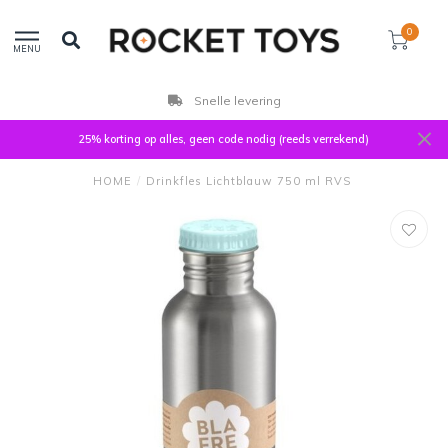
0
MENU
Snelle levering
25% korting op alles, geen code nodig (reeds verrekend)
HOME
/
Drinkfles Lichtblauw 750 ml RVS