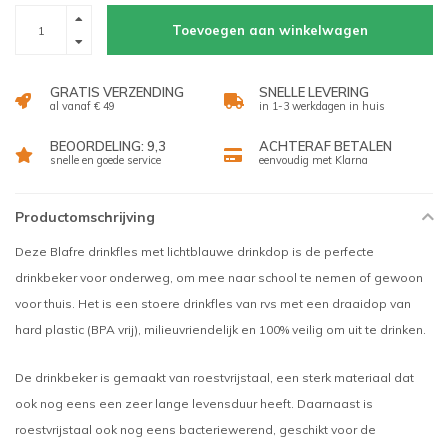
Toevoegen aan winkelwagen
GRATIS VERZENDING
SNELLE LEVERING
al vanaf € 49
in 1-3 werkdagen in huis
BEOORDELING: 9,3
ACHTERAF BETALEN
snelle en goede service
eenvoudig met Klarna
Productomschrijving
Deze Blafre drinkfles met lichtblauwe drinkdop is de perfecte
drinkbeker voor onderweg, om mee naar school te nemen of gewoon
voor thuis. Het is een stoere drinkfles van rvs met een draaidop van
hard plastic (BPA vrij), milieuvriendelijk en 100% veilig om uit te drinken.
De drinkbeker is gemaakt van roestvrijstaal, een sterk materiaal dat
ook nog eens een zeer lange levensduur heeft. Daarnaast is
roestvrijstaal ook nog eens bacteriewerend, geschikt voor de