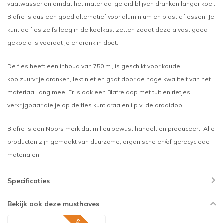
vaatwasser en omdat het materiaal geleid blijven dranken langer koel.
Blafre is dus een goed alternatief voor aluminium en plastic flessen! Je
kunt de fles zelfs leeg in de koelkast zetten zodat deze alvast goed
gekoeld is voordat je er drank in doet.
De fles heeft een inhoud van 750 ml, is geschikt voor koude
koolzuurvrije dranken, lekt niet en gaat door de hoge kwaliteit van het
materiaal lang mee. Er is ook een Blafre dop met tuit en rietjes
verkrijgbaar die je op de fles kunt draaien i.p.v. de draaidop.
Blafre is een Noors merk dat milieu bewust handelt en produceert. Alle
producten zijn gemaakt van duurzame, organische en/of gerecyclede
materialen.
Specificaties
Bekijk ook deze musthaves