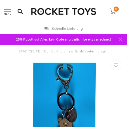
0
MENU
Schnelle Lieferung
25% Rabatt auf Alles, kein Code erforderlich (bereits verrechnet)
STARTSEITE
/
Bär Bartholomew Schlüsselanhänger