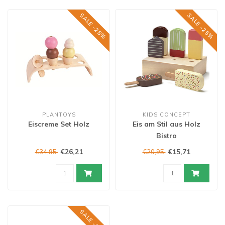
SALE -25%
SALE -25%
PLANTOYS
KIDS CONCEPT
Eiscreme Set Holz
Eis am Stil aus Holz
Bistro
€26,21
€15,71
€34,95
€20,95
SALE -25%