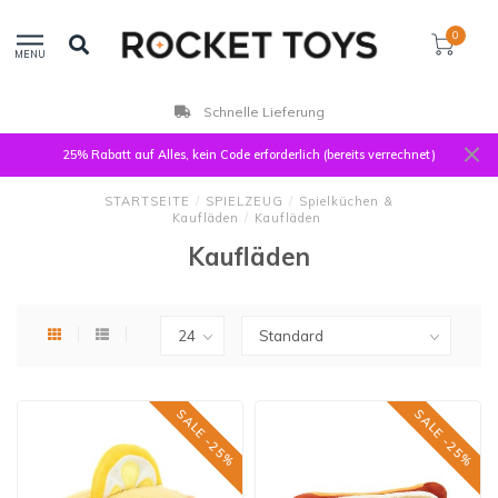
0
MENU
Schnelle Lieferung
25% Rabatt auf Alles, kein Code erforderlich (bereits verrechnet)
STARTSEITE
/
SPIELZEUG
/
Spielküchen &
Kaufläden
/
Kaufläden
Kaufläden
SALE -25%
SALE -25%