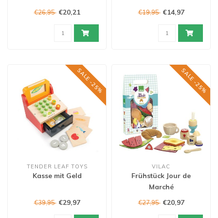
€20,21
€14,97
€26,95
€19,95
SALE -25%
SALE -25%
TENDER LEAF TOYS
VILAC
Kasse mit Geld
Frühstück Jour de
Marché
€29,97
€20,97
€39,95
€27,95