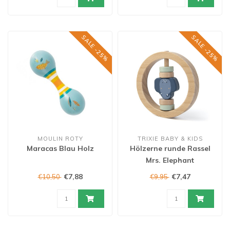
SALE -25%
SALE -25%
MOULIN ROTY
TRIXIE BABY & KIDS
Maracas Blau Holz
Hölzerne runde Rassel
Mrs. Elephant
€7,88
€7,47
€10,50
€9,95