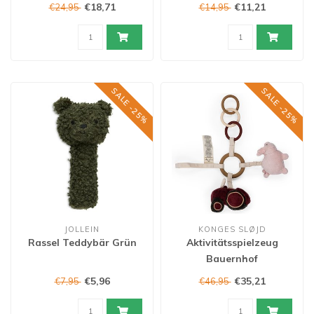
€18,71
€11,21
€24,95
€14,95
SALE -25%
SALE -25%
JOLLEIN
KONGES SLØJD
Rassel Teddybär Grün
Aktivitätsspielzeug
Bauernhof
€5,96
€35,21
€7,95
€46,95