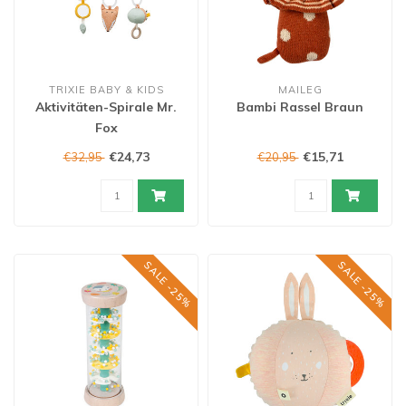
TRIXIE BABY & KIDS
MAILEG
Aktivitäten-Spirale Mr.
Bambi Rassel Braun
Fox
€24,73
€15,71
€32,95
€20,95
SALE -25%
SALE -25%