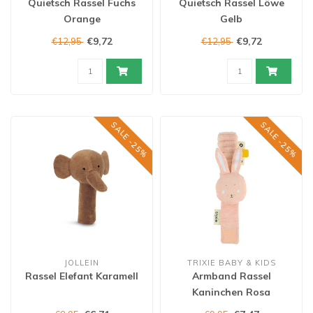
Quietsch Rassel Fuchs
Quietsch Rassel Löwe
Orange
Gelb
€9,72
€9,72
€12,95
€12,95
SALE -25%
SALE -25%
JOLLEIN
TRIXIE BABY & KIDS
Rassel Elefant Karamell
Armband Rassel
Kaninchen Rosa