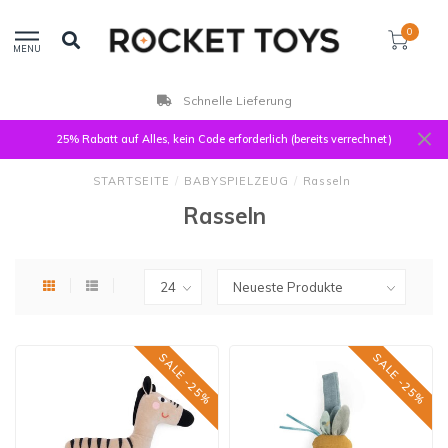
0
MENU
Kunden bewerten uns mit 9,3
25% Rabatt auf Alles, kein Code erforderlich (bereits verrechnet)
STARTSEITE
/
BABYSPIELZEUG
/
Rasseln
Rasseln
SALE -25%
SALE -25%