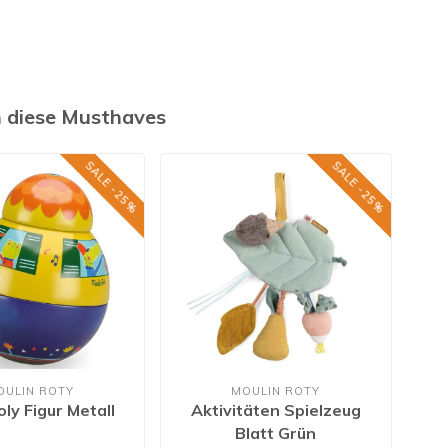
h diese Musthaves
SALE -25%
SALE -25%
OULIN ROTY
MOULIN ROTY
oly Figur Metall
Aktivitäten Spielzeug
K
Blatt Grün