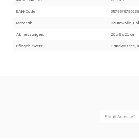
EAN-Code:
357567679023
Material:
Baumwolle, Pol
Abmessungen:
20 x 5 x 21 cm
Pflegehinweis:
Handwäsche, ni