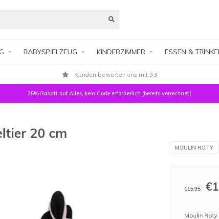
G
BABYSPIELZEUG
KINDERZIMMER
ESSEN & TRINK
Kunden bewerten uns mit 9,3
25% Rabatt auf Alles, kein Code erforderlich (bereits verrechnet)
ltier 20 cm
MOULIN ROTY
€1
€15,95
Moulin Roty 