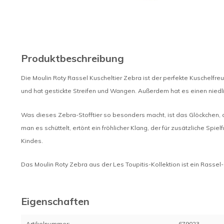
Produktbeschreibung
Die Moulin Roty Rassel Kuscheltier Zebra ist der perfekte Kuschelfre
und hat gestickte Streifen und Wangen. Außerdem hat es einen nied
Was dieses Zebra-Stofftier so besonders macht, ist das Glöckchen, d
man es schüttelt, ertönt ein fröhlicher Klang, der für zusätzliche Spi
Kindes.
Das Moulin Roty Zebra aus der Les Toupitis-Kollektion ist ein Rassel-
Eigenschaften
Artikelnummer:
679023