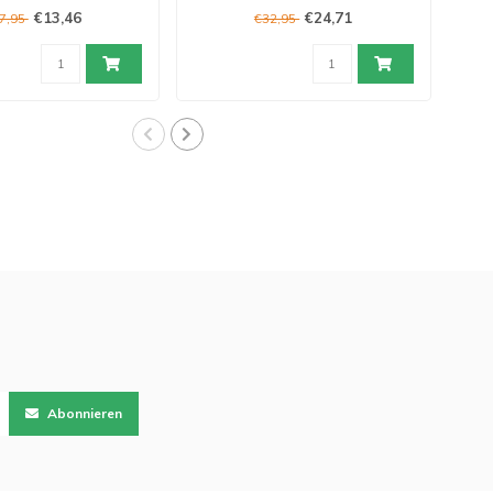
€13,46
€24,71
7,95
€32,95
Abonnieren