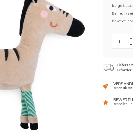
beige Kusch
Beine. In s
bewegt, hör
Lieferzei
erforderl
VERSAND
schön ab 49€
BEWERTUN
schnellen un