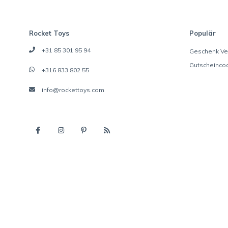
Rocket Toys
Populär
+31 85 301 95 94
Geschenk Ve
Gutscheinco
+316 833 802 55
info@rockettoys.com