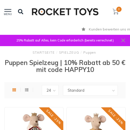
0
MENU
Kunden bewerten uns mit 9,3
25% Rabatt auf Alles, kein Code erforderlich (bereits verrechnet)
STARTSEITE
/
SPIELZEUG
/
Puppen
Puppen Spielzeug | 10% Rabatt ab 50 €
mit code HAPPY10
SALE -25%
SALE -25%