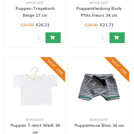
MINIKANE
MINIKANE
Puppen-Tragekorb
Puppenkleidung Body
Beige 17 cm
P'tits Fleurs 34 cm
€26,21
€21,71
€34,95
€28,95
SALE -25%
SALE -25%
MINIKANE
MINIKANE
Puppen T-shirt Weiß 34
Puppenhose Blau 34 cm
cm