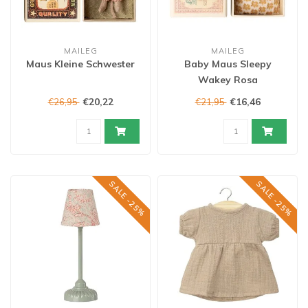
MAILEG
MAILEG
Maus Kleine Schwester
Baby Maus Sleepy
Wakey Rosa
€20,22
€16,46
€26,95
€21,95
SALE -25%
SALE -25%