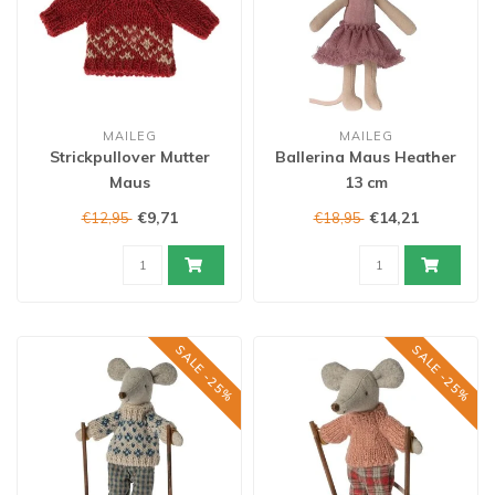
MAILEG
MAILEG
Strickpullover Mutter
Ballerina Maus Heather
Maus
13 cm
€9,71
€14,21
€12,95
€18,95
SALE -25%
SALE -25%