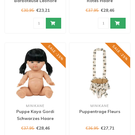
Barboteuse Leonore
Rotes Haare
€23,21
€28,46
€30,95
€37,95
SALE -25%
SALE -25%
MINIKANE
MINIKANE
Puppe Kaya Gordi
Puppentrage Fleurs
Schwarzes Haare
€28,46
€27,71
€37,95
€36,95