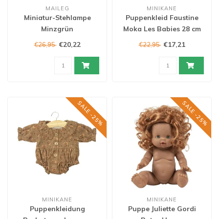
MAILEG
MINIKANE
Miniatur-Stehlampe
Puppenkleid Faustine
Minzgrün
Moka Les Babies 28 cm
€20,22
€17,21
€26,95
€22,95
SALE -25%
SALE -25%
MINIKANE
MINIKANE
Puppenkleidung
Puppe Juliette Gordi