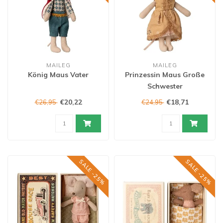
MAILEG
MAILEG
König Maus Vater
Prinzessin Maus Große
Schwester
€20,22
€18,71
€26,95
€24,95
SALE -25%
SALE -25%