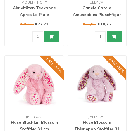
MOULIN ROTY
JELLYCAT
Aktivitäten Teekanne
Canele Carole
Apres La Pluie
Amuseables Plüschfigur
€27,71
€18,75
€36,95
€25,00
SALE -25%
SALE -25%
JELLYCAT
JELLYCAT
Hase Blushkin Blossom
Hase Blossom
Stofftier 31 cm
Thistlepop Stofftier 31