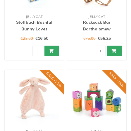
JELLYCAT
JELLYCAT
Stoffbuch Bashful
Rucksack Bär
Bunny Loves
Bartholomew
€16,50
€56,25
€22,00
€75,00
SALE -25%
SALE -25%