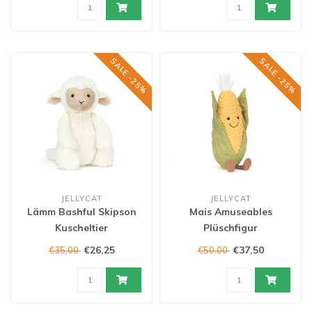
SALE -25%
SALE -25%
JELLYCAT
JELLYCAT
Lämm Bashful Skipson
Mais Amuseables
Kuscheltier
Plüschfigur
€26,25
€37,50
€35,00
€50,00