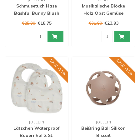
JELLYCAT
VILAC
Schmusetuch Hase
Musikalische Blöcke
Bashful Bunny Blush
Holz Obst Gemüse
€18,75
€23,93
€25,00
€31,90
SALE -25%
SALE -25%
JOLLEIN
JOLLEIN
Lätzchen Waterproof
Beißring Ball Silikon
Bauernhof 2 St.
Biscuit