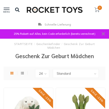
0
MENU
Kunden bewerten uns mit 9,3
25% Rabatt auf Alles, kein Code erforderlich (bereits verrechnet)
STARTSEITE
/
Geschenkefinder
/
Geschenk Zur Geburt
Mädchen
Geschenk Zur Geburt Mädchen
SALE -25%
SALE -25%