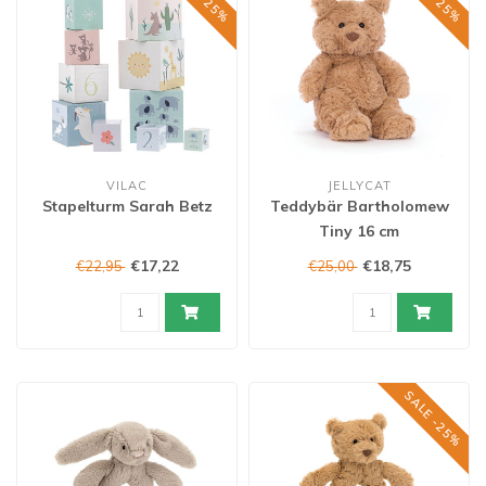
VILAC
JELLYCAT
Stapelturm Sarah Betz
Teddybär Bartholomew
Tiny 16 cm
€17,22
€18,75
€22,95
€25,00
SALE -25%