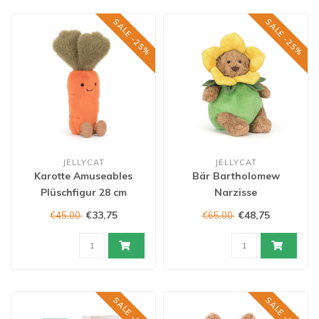
SALE -25%
SALE -25%
JELLYCAT
JELLYCAT
Karotte Amuseables
Bär Bartholomew
Plüschfigur 28 cm
Narzisse
€33,75
€48,75
€45,00
€65,00
SALE -25%
SALE -25%