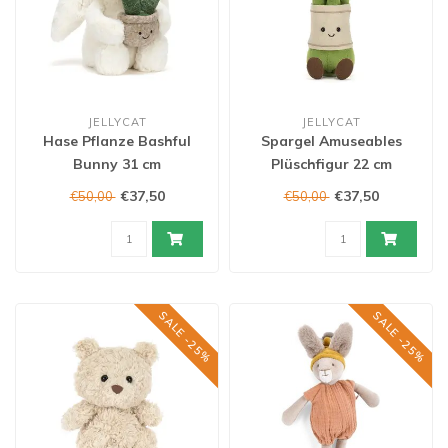
JELLYCAT
JELLYCAT
Hase Pflanze Bashful
Spargel Amuseables
Bunny 31 cm
Plüschfigur 22 cm
€37,50
€37,50
€50,00
€50,00
SALE -25%
SALE -25%