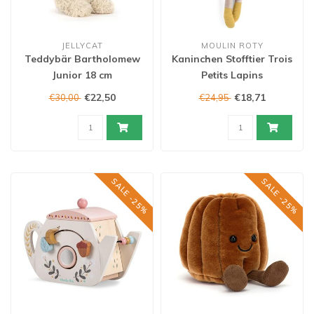
JELLYCAT
MOULIN ROTY
Teddybär Bartholomew
Kaninchen Stofftier Trois
Junior 18 cm
Petits Lapins
€22,50
€18,71
€30,00
€24,95
SALE -25%
SALE -25%