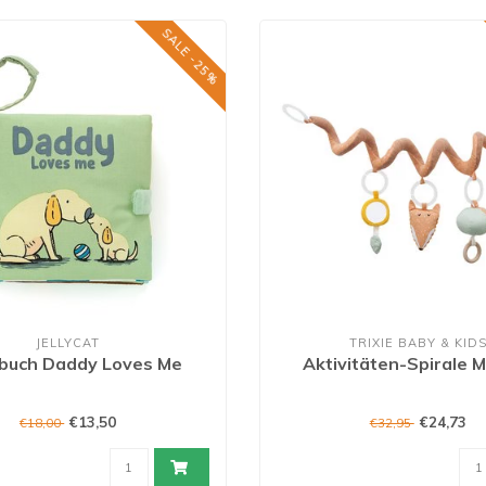
SALE -25%
JELLYCAT
TRIXIE BABY & KID
buch Daddy Loves Me
Aktivitäten-Spirale M
€13,50
€24,73
€18,00
€32,95