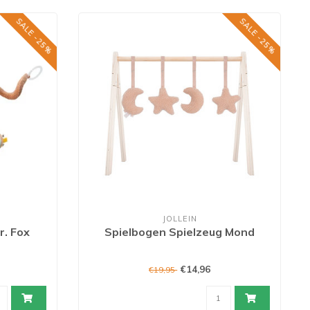
SALE -25%
SALE -25%
S
JOLLEIN
r. Fox
Spielbogen Spielzeug Mond
€14,96
€19,95