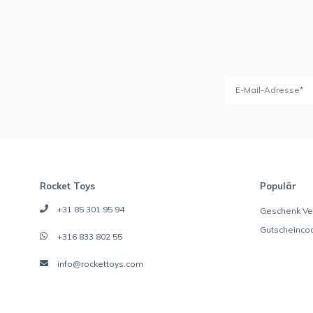
Rocket Toys
Populär
+31 85 301 95 94
Geschenk Ve
Gutscheinco
+316 833 802 55
info@rockettoys.com