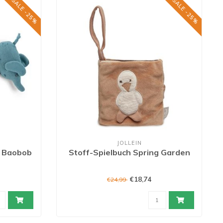
SALE -25%
SALE -25%
JOLLEIN
n Baobob
Stoff-Spielbuch Spring Garden
€18,74
€24,99