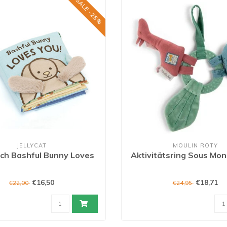
SALE -25%
JELLYCAT
MOULIN ROTY
ch Bashful Bunny Loves
Aktivitätsring Sous Mo
€16,50
€18,71
€22,00
€24,95