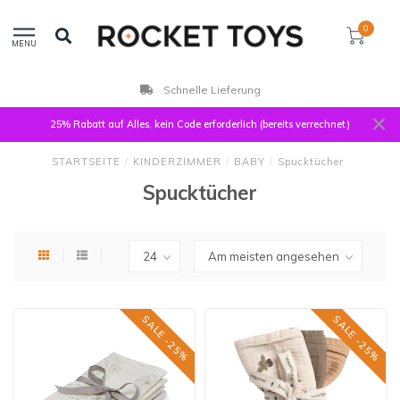
0
MENU
Schnelle Lieferung
25% Rabatt auf Alles, kein Code erforderlich (bereits verrechnet)
STARTSEITE
/
KINDERZIMMER
/
BABY
/
Spucktücher
Spucktücher
SALE -25%
SALE -25%