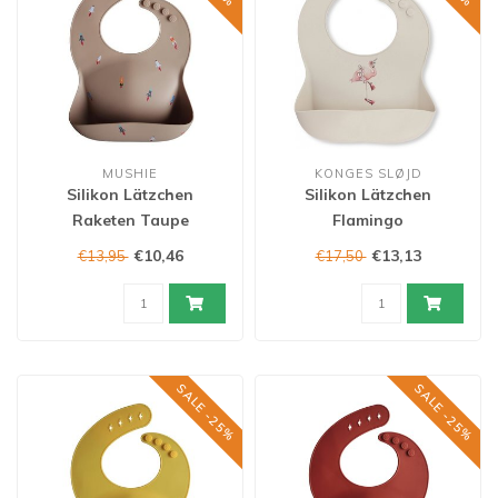
MUSHIE
KONGES SLØJD
Silikon Lätzchen
Silikon Lätzchen
Raketen Taupe
Flamingo
€10,46
€13,13
€13,95
€17,50
SALE -25%
SALE -25%