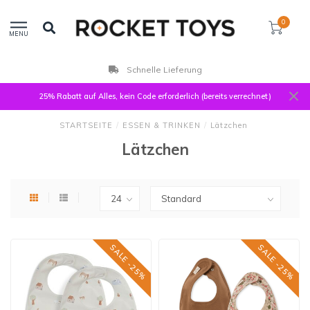
0
MENU
Schnelle Lieferung
25% Rabatt auf Alles, kein Code erforderlich (bereits verrechnet)
STARTSEITE
/
ESSEN & TRINKEN
/
Lätzchen
Lätzchen
SALE -25%
SALE -25%