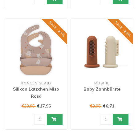
SALE -25%
SALE -25%
KONGES SLØJD
MUSHIE
Silikon Lätzchen Miso
Baby Zahnbürste
Rosa
€17,96
€6,71
€23,95
€8,95