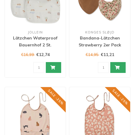
JOLLEIN
KONGES SLØJD
Lätzchen Waterproof
Bandana-Lätzchen
Bauernhof 2 St.
Strawberry 2er Pack
€12,74
€11,21
€16,99
€14,95
SALE -25%
SALE -25%